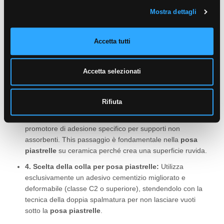
vecchia superficie con un detergente sgrassante forte
Mostra dettagli
(come la soda caustica) per eliminare ogni traccia di
sporco o cera che impedirebbe alla colla di fare presa
durante la
posa piastrelle
.
Accetta tutti
2. Test di adesione del supporto:
Battezza il vecchio
pavimento piastrella per piastrella. Se alcune parti si
Accetta selezionati
muovono o sono staccate, rimuovile e riempi il vuoto con
una malta da ripristino per preparare la base alla
posa
piastrelle
.
Rifiuta
3. Applicazione del Primer aggrappante:
Stendi un
promotore di adesione specifico per supporti non
assorbenti. This passaggio è fondamentale nella
posa
piastrelle
su ceramica perché crea una superficie ruvida.
4. Scelta della colla per posa piastrelle:
Utilizza
esclusivamente un adesivo cementizio migliorato e
deformabile (classe C2 o superiore), stendendolo con la
tecnica della doppia spalmatura per non lasciare vuoti
sotto la
posa piastrelle
.