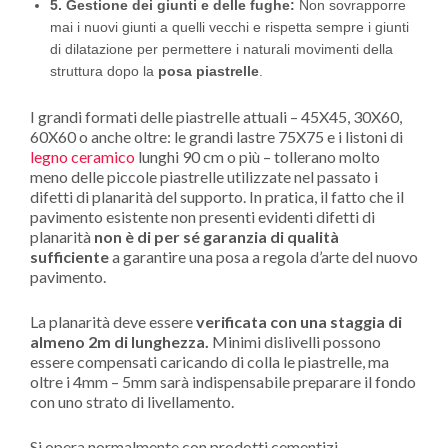
5. Gestione dei giunti e delle fughe:
Non sovrapporre
mai i nuovi giunti a quelli vecchi e rispetta sempre i giunti
di dilatazione per permettere i naturali movimenti della
struttura dopo la
posa piastrelle
.
I grandi formati delle piastrelle attuali – 45X45, 30X60,
60X60 o anche oltre: le grandi lastre 75X75 e i listoni di
legno ceramico
lunghi 90 cm o più – tollerano molto
meno delle piccole piastrelle utilizzate nel passato i
difetti di planarità del supporto. In pratica, il fatto che il
pavimento esistente non presenti evidenti difetti di
planarità
non è di per sé garanzia di qualità
sufficiente
a garantire una posa a regola d’arte del nuovo
pavimento.
La planarità deve essere
verificata con una staggia di
almeno 2m di lunghezza.
Minimi dislivelli possono
essere compensati caricando di colla le piastrelle, ma
oltre i 4mm – 5mm sarà indispensabile preparare il fondo
con uno strato di livellamento.
Si opera normalmente con prodotti cementizi