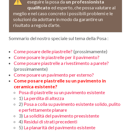
eseguire la posa da
un professionista
qualificato
ed esperto, che possa valutare al
meglio e nel caso concreto i possibili problemi e le
soluzioni da adottare in modo da garantire un
risultato a regola d’arte.
Sommario del nostro speciale sul tema della Posa :
Come posare delle piastrelle?
(prossimamente)
Come posare le piastrelle per il pavimento?
Come posare piastrelle a rivestimento a parete?
(prossimamente)
Come posare un pavimento per esterno?
Come posare piastrelle su un pavimento in
ceramica esistente?
Posa di piastrelle su un pavimento esistente
1)
La perdita di altezza
2)
Posa a colla su pavimento esistente solido, pulito
e perfettamente planare
3)
La solidità del pavimento preesistente
4)
Residui di strati precedenti
5)
La planarità del pavimento esistente