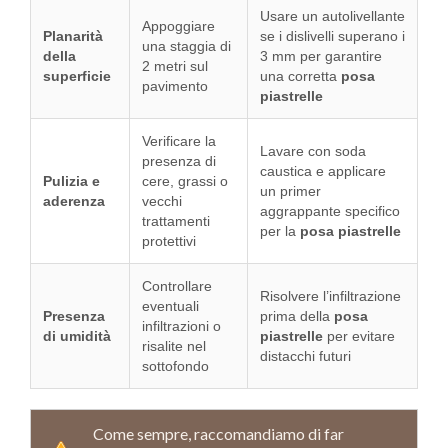
Usare un autolivellante
Appoggiare
Planarità
se i dislivelli superano i
una staggia di
della
3 mm per garantire
2 metri sul
superficie
una corretta
posa
pavimento
piastrelle
Verificare la
Lavare con soda
presenza di
caustica e applicare
Pulizia e
cere, grassi o
un primer
aderenza
vecchi
aggrappante specifico
trattamenti
per la
posa piastrelle
protettivi
Controllare
Risolvere l’infiltrazione
eventuali
Presenza
prima della
posa
infiltrazioni o
di umidità
piastrelle
per evitare
risalite nel
distacchi futuri
sottofondo
Come sempre, raccomandiamo di far