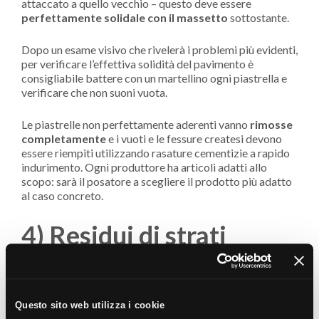
attaccato a quello vecchio – questo deve essere
perfettamente solidale con il massetto
sottostante.
Dopo un esame visivo che rivelerà i problemi più evidenti,
per verificare l’effettiva solidità del pavimento è
consigliabile battere con un martellino ogni piastrella e
verificare che non suoni vuota.
Le piastrelle non perfettamente aderenti vanno
rimosse
completamente
e i vuoti e le fessure createsi devono
essere riempiti utilizzando rasature cementizie a rapido
indurimento. Ogni produttore ha articoli adatti allo
scopo: sarà il posatore a scegliere il prodotto più adatto
al caso concreto.
4) Residui di strati
precedenti
Può darsi il caso che sul pavimento precedente fosse
Questo sito web utilizza i cookie
incollata una pavimentazione vinilica, un parquet o una