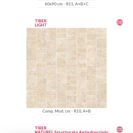
60x90 cm - R11, A+B+C
TIBER
LIGHT
Comp. Mod. cm - R10, A+B
TIBER
NATUREL Strutturato Antisdrucciolo