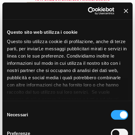
Questo sito web utilizza i cookie
Questo sito utilizza cookie di profilazione, anche di terze
parti, per inviarLe messaggi pubblicitari mirati e servizi in
linea con le sue preferenze. Condividiamo inoltre le
informazioni sul modo in cui utilizza il nostro sito con i
nostri partner che si occupano di analisi dei dati web,
pubblicità e social media i quali potrebbero combinarle
con altre informazioni che ha fornito loro o che hanno
Comp. Mod. cm - R11, A+B+C
raccolto dal tuo utilizzo sui loro servizi. Se vuole
saperne di più o negare il consenso a tutti o ad alcuni
AZIMUT
cookie
clicchi qui
. Il consenso può essere espresso
CLAIR
Selezione
cliccando sul tasto “Accetta i cookie”. Se non vuole i
Necessari
del
cookie di profilazione può negare il consenso sul tasto
consenso
“Rifiuta".
Preferenze