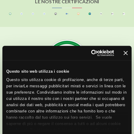
LE NOSTRE CERTIFICAZIONI
Questo sito web utilizza i cookie
Questo sito utilizza cookie di profilazione, anche di terze parti,
per inviarLe messaggi pubblicitari mirati e servizi in linea con le
ISO 17889-1
sue preferenze. Condividiamo inoltre le informazioni sul modo in
cui utilizza il nostro sito con i nostri partner che si occupano di
Grazie ai continui miglioramenti nella riduzione del
analisi dei dati web, pubblicità e social media i quali potrebbero
proprio impatto ambientale, Novoceram ha ottenuto la
combinarle con altre informazioni che ha fornito loro o che
certificazione ISO 17889-1:2021. Questa norma di
hanno raccolto dal tuo utilizzo sui loro servizi. Se vuole
recentissima pubblicazione permette di misurare in
saperne di più o negare il consenso a tutti o ad alcuni cookie
modo univoco in tutto il mondo la sostenibilità delle
clicchi qui
. Il consenso può essere espresso cliccando sul