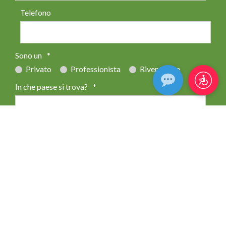
Telefono
Sono un
*
Privato
Professionista
Rivenditore
In che paese si trova?
*
Codice Postale
*
0 di 15 numero massimo di caratteri
Messaggio