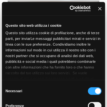
Questo sito web utilizza i cookie
Questo sito utilizza cookie di profilazione, anche di terze
parti, per inviarLe messaggi pubblicitari mirati e servizi in
linea con le sue preferenze. Condividiamo inoltre le
informazioni sul modo in cui utilizza il nostro sito con i
nostri partner che si occupano di analisi dei dati web,
LEGNO
NOA
pubblicità e social media i quali potrebbero combinarle
NOVITÀ
con altre informazioni che ha fornito loro o che hanno
raccolto dal tuo utilizzo sui loro servizi. Se vuole
saperne di più o negare il consenso a tutti o ad alcuni
cookie
clicchi qui
. Il consenso può essere espresso
Selezione
cliccando sul tasto “Accetta i cookie”. Se non vuole i
Necessari
del
cookie di profilazione può negare il consenso sul tasto
consenso
“Rifiuta".
Preferenze