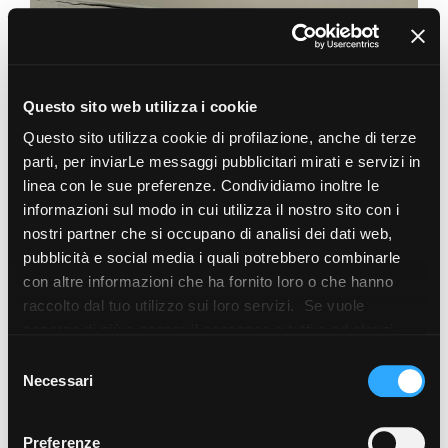
Questo sito web utilizza i cookie
Questo sito utilizza cookie di profilazione, anche di terze
parti, per inviarLe messaggi pubblicitari mirati e servizi in
linea con le sue preferenze. Condividiamo inoltre le
informazioni sul modo in cui utilizza il nostro sito con i
nostri partner che si occupano di analisi dei dati web,
pubblicità e social media i quali potrebbero combinarle
con altre informazioni che ha fornito loro o che hanno
RISTRUTTURAZIONE DI UNA CASA DI PAESE
raccolto dal tuo utilizzo sui loro servizi. Se vuole
ALIXAN , FRANCE - 2025
saperne di più o negare il consenso a tutti o ad alcuni
di Colombine Viallet Architecte
cookie
clicchi qui
. Il consenso può essere espresso
Selezione
cliccando sul tasto “Accetta i cookie”. Se non vuole i
Necessari
del
cookie di profilazione può negare il consenso sul tasto
consenso
“Rifiuta".
Preferenze