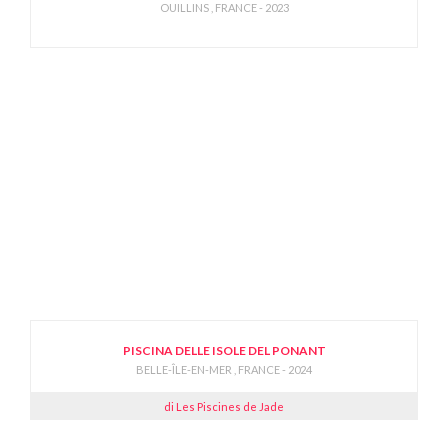
OUILLINS , FRANCE - 2023
PISCINA DELLE ISOLE DEL PONANT
BELLE-ÎLE-EN-MER , FRANCE - 2024
di Les Piscines de Jade