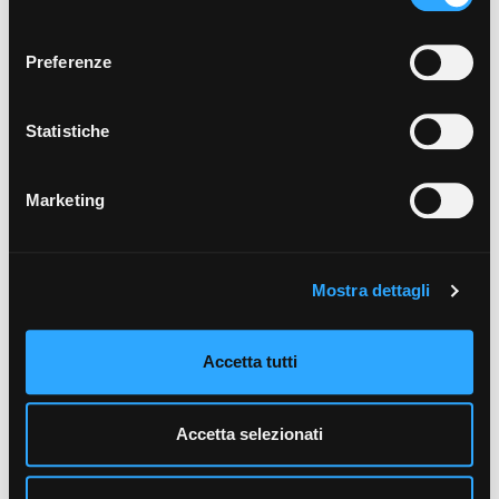
cookie di profilazione può negare il consenso sul tasto
consenso
“Rifiuta".
Preferenze
Leed Compliant
Statistiche
P
Marketing
Mostra dettagli
PEF
Piano di posa
Accetta tutti
Piastrelle ecologiche
Product Environmental Footprint
Accetta selezionati