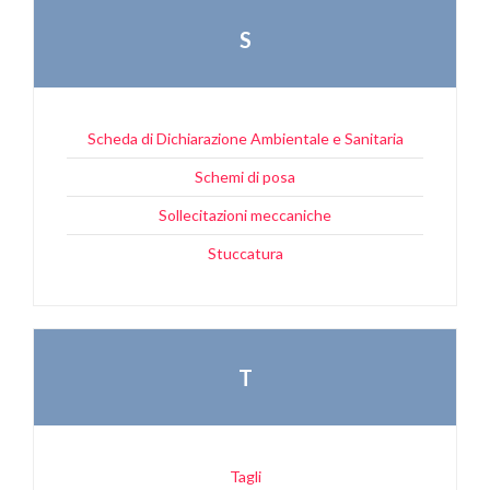
S
Scheda di Dichiarazione Ambientale e Sanitaria
Schemi di posa
Sollecitazioni meccaniche
Stuccatura
T
Tagli