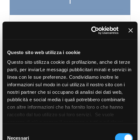
I
ISO 14001
ISO 14020
ISO 14025
Questo sito web utilizza i cookie
Questo sito utilizza cookie di profilazione, anche di terze
ISO 17889-1
parti, per inviarLe messaggi pubblicitari mirati e servizi in
ISO 50001
linea con le sue preferenze. Condividiamo inoltre le
ISO 9001
informazioni sul modo in cui utilizza il nostro sito con i
nostri partner che si occupano di analisi dei dati web,
Incollaggio
pubblicità e social media i quali potrebbero combinarle
con altre informazioni che ha fornito loro o che hanno
raccolto dal tuo utilizzo sui loro servizi. Se vuole
saperne di più o negare il consenso a tutti o ad alcuni
L
cookie
clicchi qui
. Il consenso può essere espresso
Selezione
cliccando sul tasto “Accetta i cookie”. Se non vuole i
Necessari
del