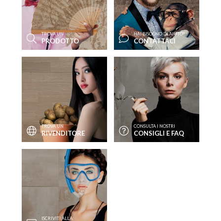
TROVA UN
HAI BISOGNO DI AIUTO?
PRODOTTO
CONTATTACI
TROVA UN
CONSULTA I NOSTRI
RIVENDITORE
CONSIGLI E FAQ
ISCRIVITI ALLA