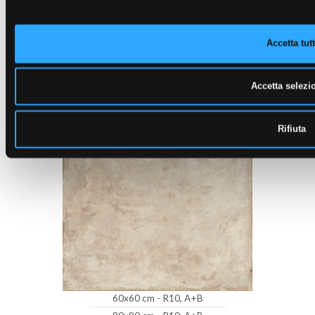
60x60 cm - R10, A+B
Accetta tutt
80x80 cm - R10, A+B
CHÂTEAU
Accetta selezi
IVOIRE
Rifiuta
60x60 cm - R10, A+B