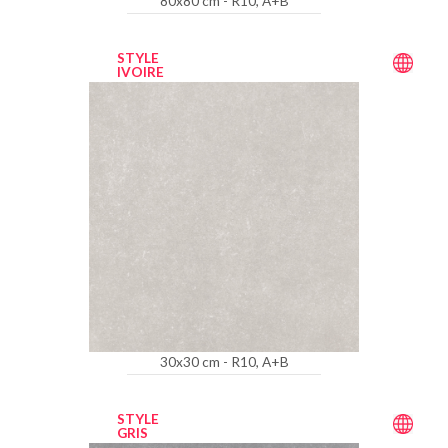
80x80 cm - R10, A+B
STYLE
IVOIRE
30x30 cm - R10, A+B
STYLE
GRIS