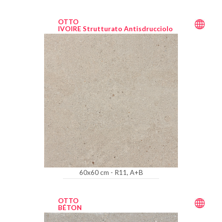
OTTO
IVOIRE Strutturato Antisdrucciolo
60x60 cm - R11, A+B
OTTO
BÉTON