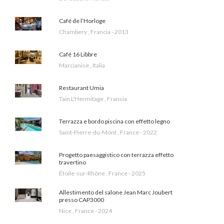
Café de l’Horloge
Chambery , Francia - 2013
Café 16 Libbre
Marcianise , Italia
Restaurant Umia
Tain L'Hermitage , Francia
Terrazza e bordo piscina con effetto legno
Saint-Pierre-du-Mont , France - 2022
Progetto paesaggistico con terrazza effetto
travertino
Étoile-sur-Rhône , France - 2025
Allestimento del salone Jean Marc Joubert
presso CAP3000
Nice , France - 2024