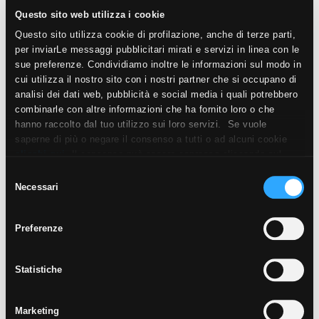
Questo sito web utilizza i cookie
Questo sito utilizza cookie di profilazione, anche di terze parti,
per inviarLe messaggi pubblicitari mirati e servizi in linea con le
sue preferenze. Condividiamo inoltre le informazioni sul modo in
cui utilizza il nostro sito con i nostri partner che si occupano di
analisi dei dati web, pubblicità e social media i quali potrebbero
combinarle con altre informazioni che ha fornito loro o che
hanno raccolto dal tuo utilizzo sui loro servizi. Se vuole
saperne di più o negare il consenso a tutti o ad alcuni cookie
clicchi qui
. Il consenso può essere espresso cliccando sul
tasto “Accetta i cookie”. Se non vuole i cookie di profilazione
Selezione
può negare il consenso sul tasto “Rifiuta".
Necessari
del
consenso
Preferenze
Statistiche
Marketing