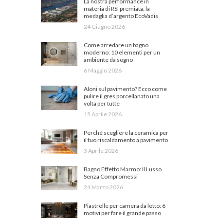
La nostra performance in
materia di RSI premiata: la
medaglia d’argento EcoVadis
24 Giugno 2026
Come arredare un bagno
moderno: 10 elementi per un
ambiente da sogno
6 Maggio 2026
Aloni sul pavimento? Ecco come
pulire il gres porcellanato una
volta per tutte
15 Aprile 2026
Perché scegliere la ceramica per
il tuo riscaldamento a pavimento
3 Aprile 2026
Bagno Effetto Marmo: Il Lusso
Senza Compromessi
24 Marzo 2026
Piastrelle per camera da letto: 6
motivi per fare il grande passo