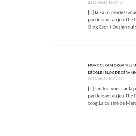
2011-06-29 10:09:42
[...] la Faim, rendez-v
participant au jeu The 
Blog Esprit Design qui s
NOVOCERAM ORGANISE UN 
L’ÉCOLE | BLOG DE CÉRA
2011-06-29 10:09:12
[...] rendez-vous sur 
participant au jeu The 
blog La cuisine de Merco