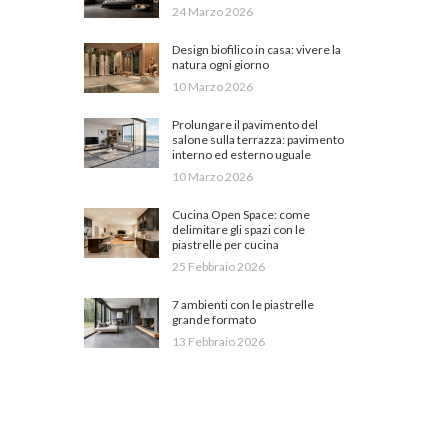
24 Marzo 2026
Design biofilico in casa: vivere la
natura ogni giorno
10 Marzo 2026
Prolungare il pavimento del
salone sulla terrazza: pavimento
interno ed esterno uguale
10 Marzo 2026
Cucina Open Space: come
delimitare gli spazi con le
piastrelle per cucina
25 Febbraio 2026
7 ambienti con le piastrelle
grande formato
13 Febbraio 2026