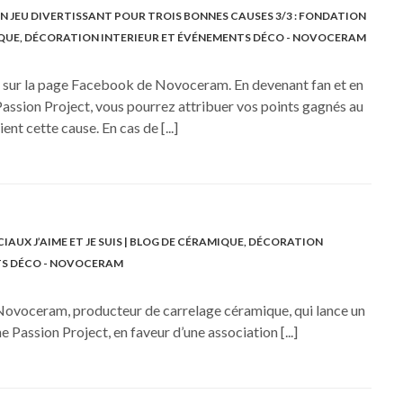
JEU DIVERTISSANT POUR TROIS BONNES CAUSES 3/3 : FONDATION
IQUE, DÉCORATION INTERIEUR ET ÉVÉNEMENTS DÉCO - NOVOCERAM
us sur la page Facebook de Novoceram. En devenant fan et en
Passion Project, vous pourrez attribuer vos points gagnés au
nt cette cause. En cas de [...]
IAUX J’AIME ET JE SUIS | BLOG DE CÉRAMIQUE, DÉCORATION
TS DÉCO - NOVOCERAM
 Novoceram, producteur de carrelage céramique, qui lance un
e Passion Project, en faveur d’une association [...]