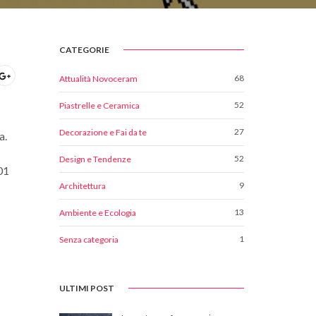
CATEGORIE
68
Attualità Novoceram
52
Piastrelle e Ceramica
27
Decorazione e Fai da te
a.
52
Design e Tendenze
01
9
Architettura
13
Ambiente e Ecologia
1
Senza categoria
ULTIMI POST