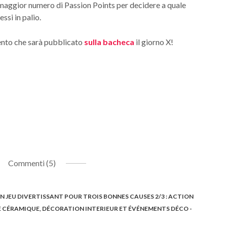
 il maggior numero di Passion Points per decidere a quale
ssi in palio.
mento che sarà pubblicato
sulla bacheca
il giorno X!
Commenti (5)
JEU DIVERTISSANT POUR TROIS BONNES CAUSES 2/3 : ACTION
DE CÉRAMIQUE, DÉCORATION INTERIEUR ET ÉVÉNEMENTS DÉCO -