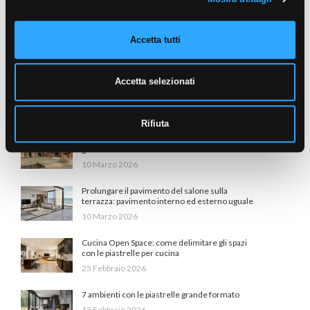
3 Aprile 2026
Bagno Effetto Marmo: Il Lusso Senza
Accetta tutti
Compromessi
24 Marzo 2026
Accetta selezionati
Piastrelle per camera da letto: 6 motivi per fare il
grande passo
24 Marzo 2026
Rifiuta
Design biofilico in casa: vivere la natura ogni
giorno
10 Marzo 2026
Prolungare il pavimento del salone sulla
terrazza: pavimento interno ed esterno uguale
10 Marzo 2026
Cucina Open Space: come delimitare gli spazi
con le piastrelle per cucina
25 Febbraio 2026
7 ambienti con le piastrelle grande formato
13 Febbraio 2026