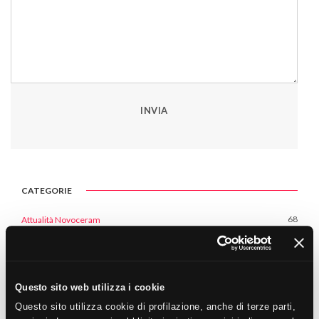
INVIA
CATEGORIE
68
Attualità Novoceram
52
Piastrelle e Ceramica
27
Decorazione e Fai da te
Questo sito web utilizza i cookie
52
Design e Tendenze
Questo sito utilizza cookie di profilazione, anche di terze parti,