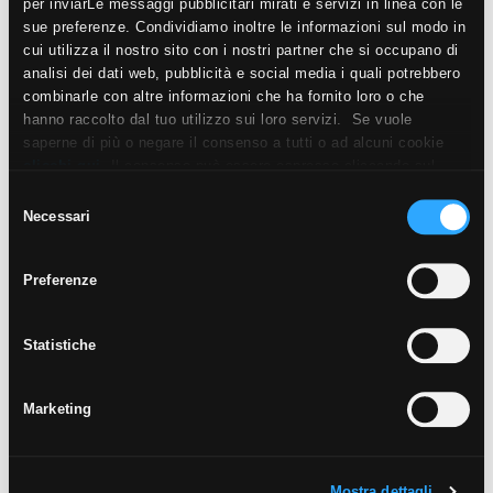
per inviarLe messaggi pubblicitari mirati e servizi in linea con le
9
Architettura
sue preferenze. Condividiamo inoltre le informazioni sul modo in
cui utilizza il nostro sito con i nostri partner che si occupano di
13
Ambiente e Ecologia
analisi dei dati web, pubblicità e social media i quali potrebbero
1
Senza categoria
combinarle con altre informazioni che ha fornito loro o che
hanno raccolto dal tuo utilizzo sui loro servizi. Se vuole
saperne di più o negare il consenso a tutti o ad alcuni cookie
clicchi qui
. Il consenso può essere espresso cliccando sul
ULTIMI POST
tasto “Accetta i cookie”. Se non vuole i cookie di profilazione
Selezione
può negare il consenso sul tasto “Rifiuta".
Necessari
La nostra performance in materia di RSI
del
premiata: la medaglia d’argento EcoVadis
consenso
24 Giugno 2026
Preferenze
Come arredare un bagno moderno: 10 elementi
per un ambiente da sogno
6 Maggio 2026
Statistiche
Aloni sul pavimento? Ecco come pulire il gres
porcellanato una volta per tutte
Marketing
15 Aprile 2026
Perché scegliere la ceramica per il tuo
riscaldamento a pavimento
Mostra dettagli