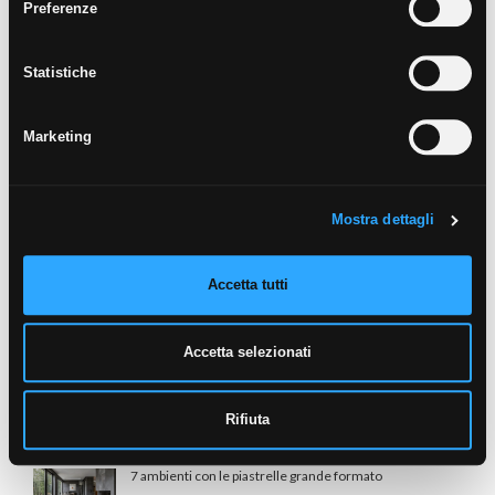
Preferenze
3 Aprile 2026
Bagno Effetto Marmo: Il Lusso Senza
Statistiche
Compromessi
24 Marzo 2026
Marketing
Piastrelle per camera da letto: 6 motivi per fare il
grande passo
24 Marzo 2026
Mostra dettagli
Design biofilico in casa: vivere la natura ogni
giorno
10 Marzo 2026
Accetta tutti
Prolungare il pavimento del salone sulla
terrazza: pavimento interno ed esterno uguale
10 Marzo 2026
Accetta selezionati
Cucina Open Space: come delimitare gli spazi
con le piastrelle per cucina
Rifiuta
25 Febbraio 2026
7 ambienti con le piastrelle grande formato