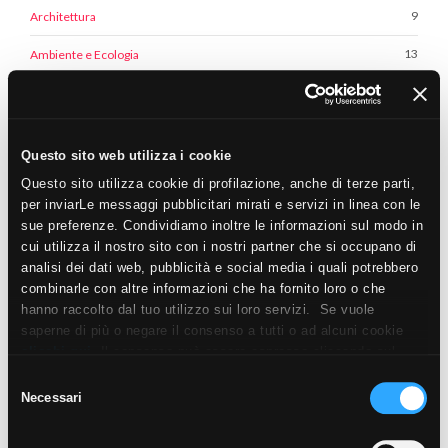
9
Architettura
13
Ambiente e Ecologia
1
Senza categoria
Questo sito web utilizza i cookie
ULTIMI POST
Questo sito utilizza cookie di profilazione, anche di terze parti,
La nostra performance in materia di RSI
per inviarLe messaggi pubblicitari mirati e servizi in linea con le
premiata: la medaglia d’argento EcoVadis
sue preferenze. Condividiamo inoltre le informazioni sul modo in
24 Giugno 2026
cui utilizza il nostro sito con i nostri partner che si occupano di
analisi dei dati web, pubblicità e social media i quali potrebbero
Come arredare un bagno moderno: 10 elementi
combinarle con altre informazioni che ha fornito loro o che
per un ambiente da sogno
hanno raccolto dal tuo utilizzo sui loro servizi. Se vuole
6 Maggio 2026
saperne di più o negare il consenso a tutti o ad alcuni cookie
clicchi qui
. Il consenso può essere espresso cliccando sul
Aloni sul pavimento? Ecco come pulire il gres
porcellanato una volta per tutte
tasto “Accetta i cookie”. Se non vuole i cookie di profilazione
Selezione
15 Aprile 2026
può negare il consenso sul tasto “Rifiuta".
Necessari
del
consenso
Perché scegliere la ceramica per il tuo
riscaldamento a pavimento