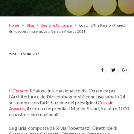
Home
Blog
Design e Tendenze
Lo stand The Passion Project
di Novoceram premiato ai Cersaie Awards 2011
27 SETTEMBRE 2011
Il
Cersaie
, il Salone Internazionale della Ceramica per
l’Architettura e dell’Arredobagno, si è concluso sabato 24
settembre con l’attribuzione dei prestigiosi
Cersaie
Awards
, il trofeo che premia il Miglior Stand, fra oltre 1000
espositori internazionali.
La giuria, composta da Silvia Robertazzi, Direttrice di
Casaviva, Aldo Colonetti, Direttore di Ottagono e