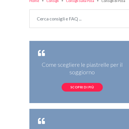
Home
Consigli
Consigli sulla Posa
Consigli di Posa
Cerca:
Come scegliere le piastrelle per il
soggiorno
SCOPRI DI PIÙ