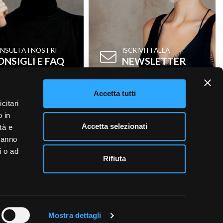
NSULTA I NOSTRI
ISCRIVITI ALLA
ONSIGLI E FAQ
NEWSLETTER
Accetta tutti
citari
o in
Accetta selezionati
tà e
 hanno
i o ad
Rifiuta
Dichiarazione di
MY
accessibilità
NOVO
Mostra dettagli