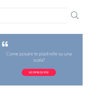
Come posare le piastrelle su una
scala?
SCOPRI DI PIÙ