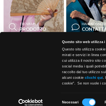
TROVA UN
HAI BISOGNO D
PRODOTTO
CONTATTA
Questo sito web utilizza i
Questo sito utilizza cookie
mirati e servizi in linea c
cui utilizza il nostro sito 
social media i quali potre
raccolto dal tuo utilizzo s
alcuni cookie
clicchi qui
.
cookie”. Se non vuole i coo
© 2026
Note
Condizioni 
Novoceram
Legali
vend
Selezione
Necessari
del