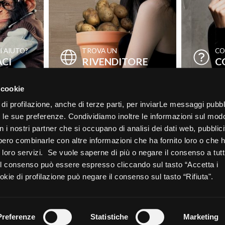
I AIUTO?
TROVA UN
CO
CI
RIVENDITORE
C
 cookie
 di profilazione, anche di terze parti, per inviarLe messaggi pubbli
on le sue preferenze. Condividiamo inoltre le informazioni sul mod
con i nostri partner che si occupano di analisi dei dati web, pubblici
bbero combinarle con altre informazioni che ha fornito loro o che
ui loro servizi. Se vuole saperne di più o negare il consenso a tutt
 Il consenso può essere espresso cliccando sul tasto “Accetta i
kie di profilazione può negare il consenso sul tasto “Rifiuta".
generali di
Etica &
Privacy
Cookie
ita
Compliance
Policy
Policy
Preferenze
Statistiche
Marketing