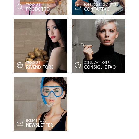
TROVA UN
HAI BISOGNO DI AIUTO?
PRODOTTO
CONTATTACI
TROVA UN
CONSULTA I NOSTRI
RIVENDITORE
CONSIGLI E FAQ
ISCRIVITI ALLA
NEWSLETTER