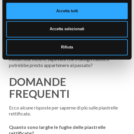
avremmo potuto moderare la nostra risposta. Vi
avremmo detto di scegliere in base al vostro budget. Ma
Accetta tutti
allo stato attuale delle cose, non possiamo che esortarvi
a optare per le piastrelle rettificate. Siamo così schietti in
quello che diciamo perché le fughe sono molto visibili
Accetta selezionati
quando si posano le piastrelle tradizionali. Un simile
effetto con le piastrelle effetto legno può mancare di
eleganza e raffinatezza. Si finisce per avere finiture che
Rifiuta
lasciano a desiderare e un arredamento che manca di
modernità. Inoltre, sapevate che il design classico
potrebbe presto appartenere al passato?
DOMANDE
FREQUENTI
Ecco alcune risposte per saperne di più sulle piastrelle
rettificate.
Quanto sono larghe le fughe delle piastrelle
rettificate?