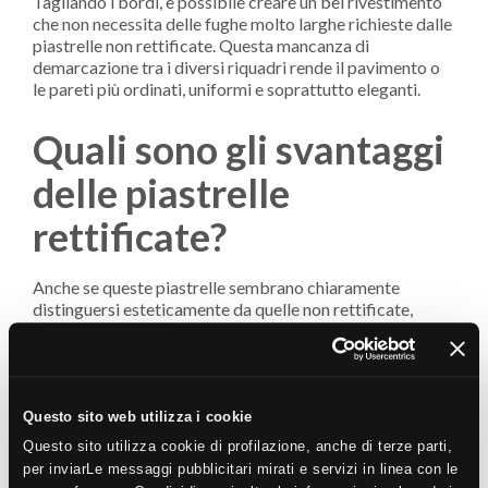
Tagliando i bordi, è possibile creare un bel rivestimento
che non necessita delle fughe molto larghe richieste dalle
piastrelle non rettificate. Questa mancanza di
demarcazione tra i diversi riquadri rende il pavimento o
le pareti più ordinati, uniformi e soprattutto eleganti.
Quali sono gli svantaggi
delle piastrelle
rettificate?
Anche se queste piastrelle sembrano chiaramente
distinguersi esteticamente da quelle non rettificate,
presentano alcuni svantaggi che vale la pena conoscere
prima dell’acquisto. Alcuni considerano questo tipo di
pavimentazione fragile. In Novoceram, la maggior parte
dei nostri prodotti è certificata UPEC. Ciò garantisce che
le piastrelle siano altamente resistenti ai trattamenti
Questo sito web utilizza i cookie
fisici, meccanici o chimici.
Questo sito utilizza cookie di profilazione, anche di terze parti,
per inviarLe messaggi pubblicitari mirati e servizi in linea con le