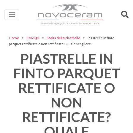
Home
Consigli
Scelta delle piastrelle
Piastrelle in finto
parquet rettificate o non rettificate? Quale scegliere?
PIASTRELLE IN
FINTO PARQUET
RETTIFICATE O
NON
RETTIFICATE?
QUALE