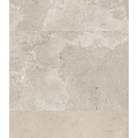
KAIRN
NATUREL
60X120
120X120
80X80
60X60
30X60
10X60
KAIRN
NATUREL STRUTTURATO ANTISDRUCCIOLO
OUTDOOR PLUS 20MM
60X120
80X80
60X60
30X60