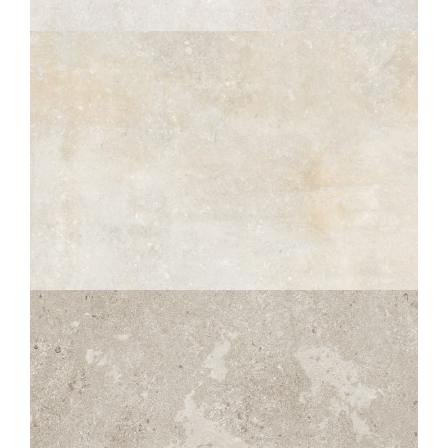
CRAIE STRUTTURATO ANTISDRUCCIOLO
OUTDOOR PLUS 20MM
60X120
60X60
30X60
SÉRAC
CRAIE
60X120
60X60
30X60
10X60