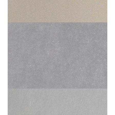
STANDARD EVOLUTION
600 EVOLUTION GRIS CLAIR
45X45
30X30
STYLE
GRIS
30X30