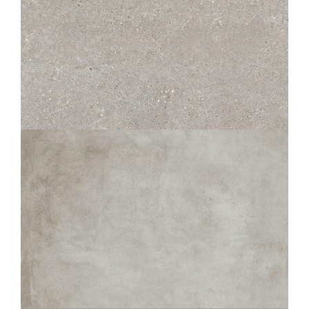
OTTO
BÉTON
60X120
120X120
80X80
CHÂTEAU
GRIS
80X80
60X60