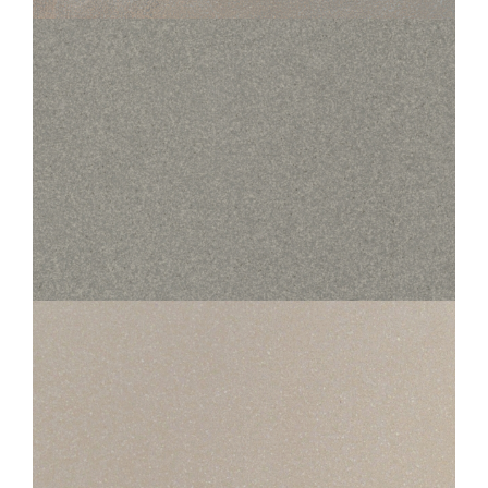
60X60
STANDARD EVOLUTION
200 EVOLUTION ARGENT
45X45
30X30