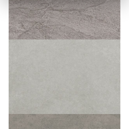
KOBE
QUARTZ STRUTTURATO ANTISDRUCCIOLO
OUTDOOR PLUS 20MM
45X90
60X60
30X60
45X45
DOMUS
GRIS
45X45