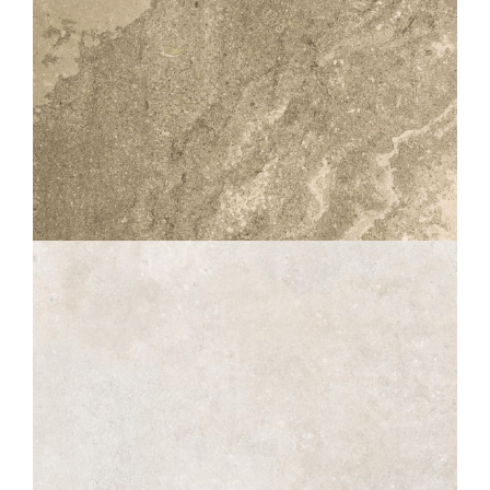
SOLITHE
NATUREL STRUTTURATO ANTISDRUCCIOLO
OUTDOOR PLUS 20MM
60X90
60X60
30X60
SÉRAC