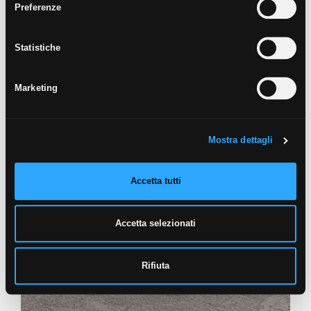
Preferenze
VERTIGE
GRIS ANTISDRUCCIOLO
60X60
45X45
Statistiche
Marketing
Mostra dettagli
Accetta tutti
TALM
GRIS
60X60
30X60
45X45
Accetta selezionati
Rifiuta