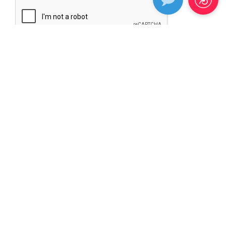
CHE TIPO DI PIASTRELLA CERCHI?
UTILIZZO
EFFETTO
AMBIENTE
COLORE
FORMATO
ASPETTO
NOVITÀ