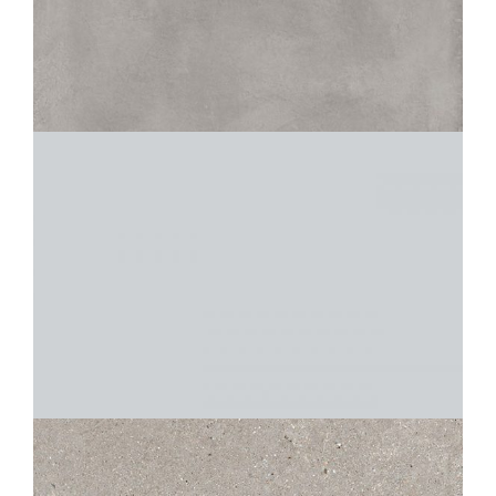
MATIC
GRIS
60X120
80X80
60X60
30X60
45X45
IRIDIUM
PERLE
30X30