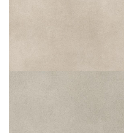
UTOPIE
CLAIR
60X120
120X120
80X80
UTOPIE