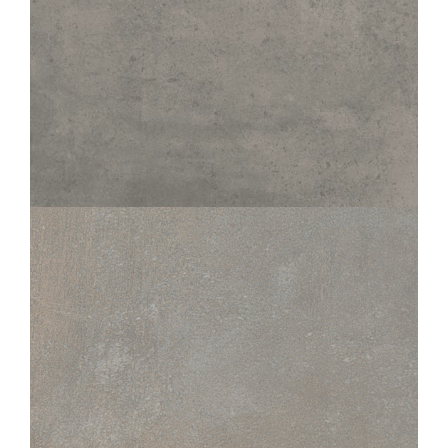
AZIMUT
CHAUD
60X60
30X60
VOYAGE
GRIS