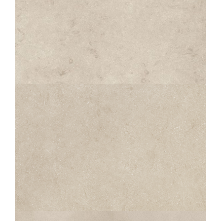
INAYA
GRIS
60X60
30X60
45X45
INAYA
GRIS STRUTTURATO ANTISDRUCCIOLO
60X60
30X60
45X45