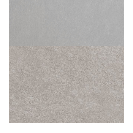
SAMSARA
PERLE
60X60
30X60
45X45
30X30
SAMSARA
PERLE STRUTTURATO ANTISDRUCCIOLO
OUTDOOR PLUS 20MM