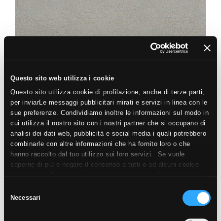
Questo sito web utilizza i cookie
Questo sito utilizza cookie di profilazione, anche di terze parti,
ZEN
per inviarLe messaggi pubblicitari mirati e servizi in linea con le
BÉTON
sue preferenze. Condividiamo inoltre le informazioni sul modo in
cui utilizza il nostro sito con i nostri partner che si occupano di
60X60
30X60
45X45
30X30
analisi dei dati web, pubblicità e social media i quali potrebbero
combinarle con altre informazioni che ha fornito loro o che
hanno raccolto dal tuo utilizzo sui loro servizi. Se vuole
saperne di più o negare il consenso a tutti o ad alcuni cookie
clicchi qui
. Il consenso può essere espresso cliccando sul
tasto “Accetta i cookie”. Se non vuole i cookie di profilazione
Selezione
può negare il consenso sul tasto “Rifiuta".
Necessari
del
consenso