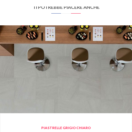
60X60
30X60
45X45
30X30
TI POTREBBE PIACERE ANCHE
PIASTRELLE GRIGIO CHIARO