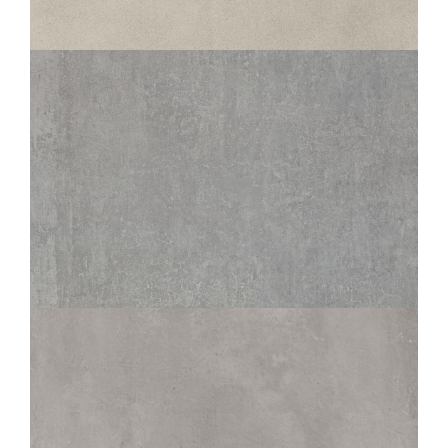
PERLE
60X120
120X120
80X80
TERANGA
PERLE
120X120
80X80