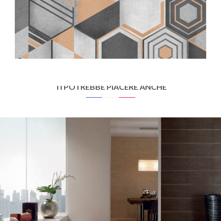
OSMOSE
GEOM N&#038;B
25X21,6
TI POTREBBE PIACERE ANCHE