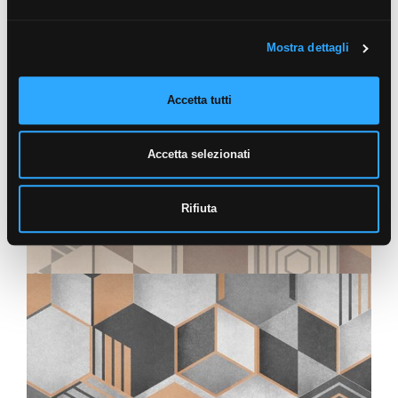
GEOM CLAIR
25X21,6
Mostra dettagli
Accetta tutti
Accetta selezionati
Rifiuta
OSMOSE
GEOM FONCÉ
25X21,6