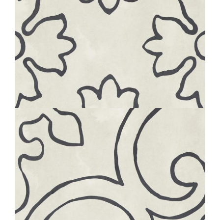
BOHÈME
FLOWER
20X20
BOHÈME
LACE