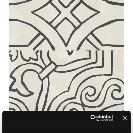
BOHÈME
RING
20X20
BOHÈME
TWIRL
20X20