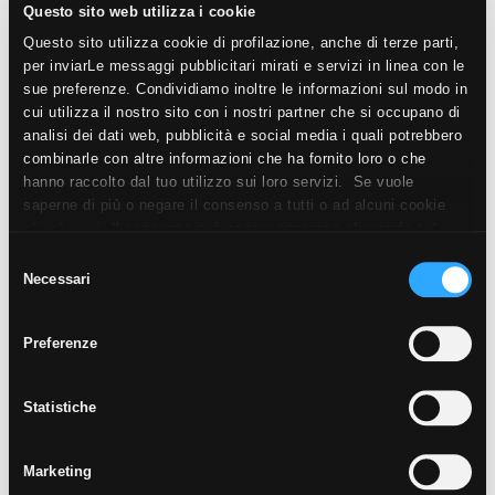
Questo sito web utilizza i cookie
Questo sito utilizza cookie di profilazione, anche di terze parti,
per inviarLe messaggi pubblicitari mirati e servizi in linea con le
sue preferenze. Condividiamo inoltre le informazioni sul modo in
cui utilizza il nostro sito con i nostri partner che si occupano di
analisi dei dati web, pubblicità e social media i quali potrebbero
combinarle con altre informazioni che ha fornito loro o che
hanno raccolto dal tuo utilizzo sui loro servizi. Se vuole
OSMOSE
saperne di più o negare il consenso a tutti o ad alcuni cookie
FLORAL
clicchi qui
. Il consenso può essere espresso cliccando sul
tasto “Accetta i cookie”. Se non vuole i cookie di profilazione
25X21,6
Selezione
può negare il consenso sul tasto “Rifiuta".
Necessari
del
consenso
Preferenze
Statistiche
Marketing
OSMOSE