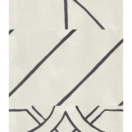
BOHÈME
MAJOLICA
20X20
BOHÈME
PATH
20X20