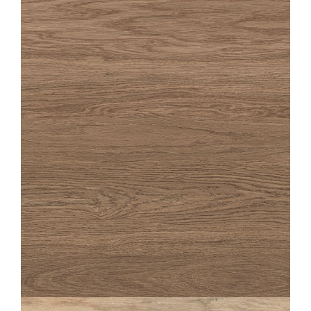
OAKA
NOISETTE
20X180
20X120
OAKA
NOISETTE STRUTTURATO ANTISDRUCCIOLO
20X120