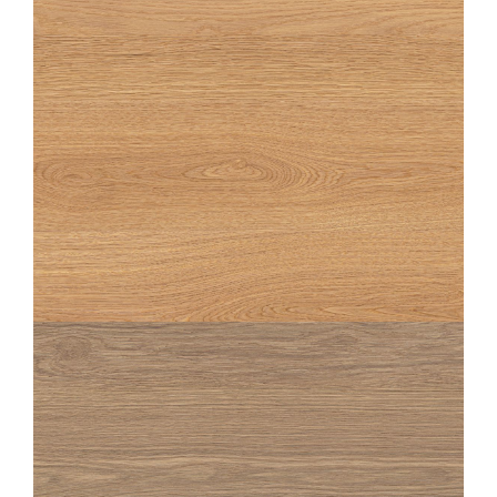
20X180
20X120
OAKA
NATUREL STRUTTURATO ANTISDRUCCIOLO
20X120