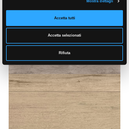
Mostra dettagli
Accetta tutti
Accetta selezionati
Rifiuta
ABÉA
CENDRE STRUTTURATO ANTISDRUCCIOLO
OUTDOOR PLUS 20MM
30X120
20X120
60X60