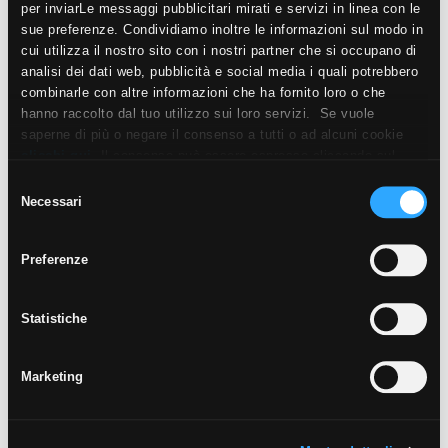
per inviarLe messaggi pubblicitari mirati e servizi in linea con le
sue preferenze. Condividiamo inoltre le informazioni sul modo in
cui utilizza il nostro sito con i nostri partner che si occupano di
analisi dei dati web, pubblicità e social media i quali potrebbero
combinarle con altre informazioni che ha fornito loro o che
hanno raccolto dal tuo utilizzo sui loro servizi. Se vuole
saperne di più o negare il consenso a tutti o ad alcuni cookie
ABÉA
clicchi qui
. Il consenso può essere espresso cliccando sul
MIEL STRUTTURATO ANTISDRUCCIOLO
tasto “Accetta i cookie”. Se non vuole i cookie di profilazione
Selezione
può negare il consenso sul tasto “Rifiuta".
OUTDOOR PLUS 20MM
Necessari
del
consenso
30X120
20X120
60X60
Preferenze
Statistiche
Marketing
ABÉA
CENDRE
20X120