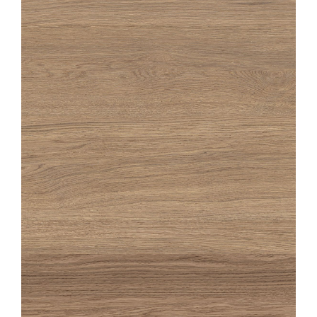
OAKA
MIEL
20X180
20X120
OAKA
MIEL STRUTTURATO ANTISDRUCCIOLO
20X120