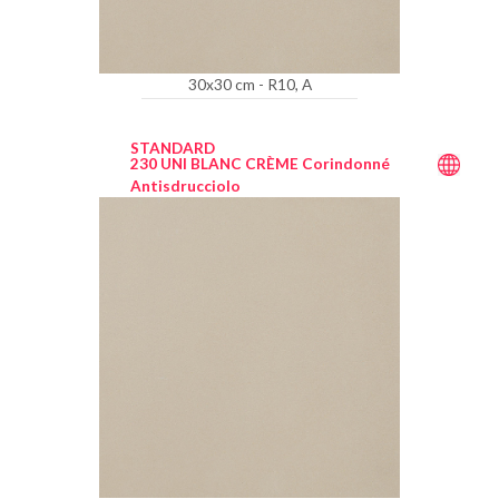
30x30 cm - R10, A
STANDARD
230 UNI BLANC CRÈME Corindonné
Antisdrucciolo