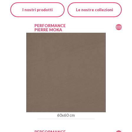
I nostri prodotti
Le nostre collezioni
PERFORMANCE
PIERRE MOKA
60x60 cm