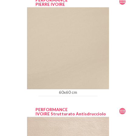
PERFORMANCE
PIERRE IVOIRE
60x60 cm
PERFORMANCE
IVOIRE Strutturato Antisdrucciolo