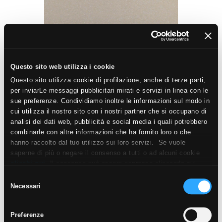
30x30 cm - R10, A
45x45 cm - R10, A
Questo sito web utilizza i cookie
Questo sito utilizza cookie di profilazione, anche di terze parti,
per inviarLe messaggi pubblicitari mirati e servizi in linea con le
sue preferenze. Condividiamo inoltre le informazioni sul modo in
PRESTAZIONI ESTREME PER OGNI PROGETTO
cui utilizza il nostro sito con i nostri partner che si occupano di
analisi dei dati web, pubblicità e social media i quali potrebbero
combinarle con altre informazioni che ha fornito loro o che
Spazi di Trasporto (Aeroporti e Stazioni)
: Sottoposto al
hanno raccolto dal tuo utilizzo sui loro servizi. Se vuole
passaggio incessante di migliaia di viaggiatori e al
saperne di più o negare il consenso a tutti o ad alcuni cookie
rotolamento di bagagli pesanti, il
gres porcellanato a
clicchi qui
. Il consenso può essere espresso cliccando sul
tasto “Accetta i cookie”. Se non vuole i cookie di profilazione
tutta massa
garantisce una perfetta integrità
Selezione
può negare il consenso sul tasto “Rifiuta".
Necessari
del
strutturale. Supporta carichi statici e dinamici senza
consenso
cedere, rimanendo facile da pulire nonostante il flusso
Preferenze
continuo. L’assenza di smalti superficiali fa sì che l’usura