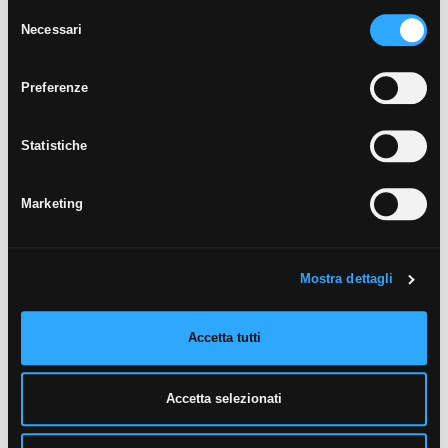
tasto “Accetta i cookie”. Se non vuole i cookie di profilazione
Selezione
può negare il consenso sul tasto “Rifiuta".
Necessari
del
consenso
Preferenze
Statistiche
Marketing
Mostra dettagli
Accetta tutti
Accetta selezionati