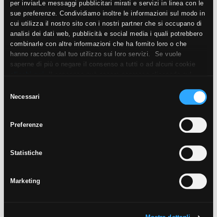
per inviarLe messaggi pubblicitari mirati e servizi in linea con le
sue preferenze. Condividiamo inoltre le informazioni sul modo in
cui utilizza il nostro sito con i nostri partner che si occupano di
analisi dei dati web, pubblicità e social media i quali potrebbero
combinarle con altre informazioni che ha fornito loro o che
hanno raccolto dal tuo utilizzo sui loro servizi. Se vuole
saperne di più o negare il consenso a tutti o ad alcuni cookie
clicchi qui
. Il consenso può essere espresso cliccando sul
tasto “Accetta i cookie”. Se non vuole i cookie di profilazione
Selezione
può negare il consenso sul tasto “Rifiuta".
Necessari
del
consenso
Preferenze
Statistiche
Marketing