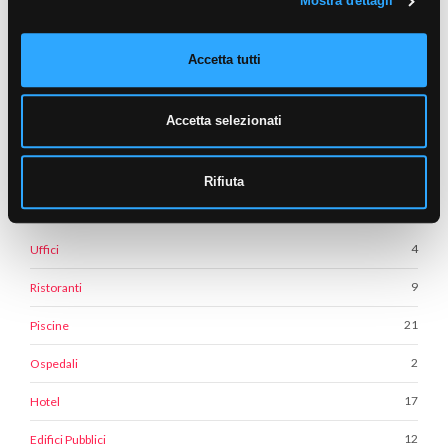
Mostra dettagli
Accetta tutti
Accetta selezionati
Rifiuta
CATEGORIE REALIZZAZIONI
4
Uffici
9
Ristoranti
21
Piscine
2
Ospedali
17
Hotel
12
Edifici Pubblici