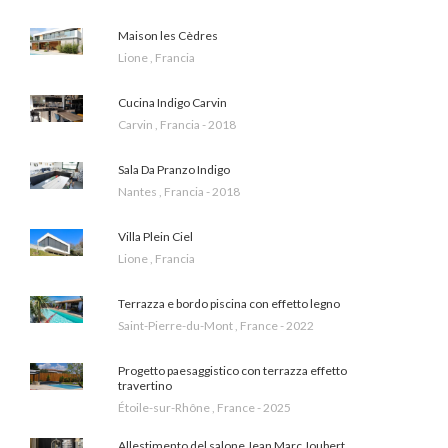
Maison les Cèdres
Lione , Francia
Cucina Indigo Carvin
Carvin , Francia - 2018
Sala Da Pranzo Indigo
Nantes , Francia - 2018
Villa Plein Ciel
Lione , Francia
Terrazza e bordo piscina con effetto legno
Saint-Pierre-du-Mont , France - 2022
Progetto paesaggistico con terrazza effetto
travertino
Étoile-sur-Rhône , France - 2025
Allestimento del salone Jean Marc Joubert