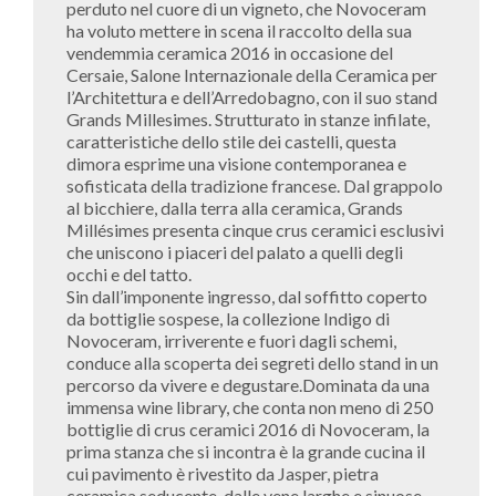
perduto nel cuore di un vigneto, che Novoceram
ha voluto mettere in scena il raccolto della sua
vendemmia ceramica 2016 in occasione del
Cersaie, Salone Internazionale della Ceramica per
l’Architettura e dell’Arredobagno, con il suo stand
Grands Millesimes. Strutturato in stanze infilate,
caratteristiche dello stile dei castelli, questa
dimora esprime una visione contemporanea e
sofisticata della tradizione francese. Dal grappolo
al bicchiere, dalla terra alla ceramica, Grands
Millésimes presenta cinque crus ceramici esclusivi
che uniscono i piaceri del palato a quelli degli
occhi e del tatto.
Sin dall’imponente ingresso, dal soffitto coperto
da bottiglie sospese, la collezione Indigo di
Novoceram, irriverente e fuori dagli schemi,
conduce alla scoperta dei segreti dello stand in un
percorso da vivere e degustare.Dominata da una
immensa wine library, che conta non meno di 250
bottiglie di crus ceramici 2016 di Novoceram, la
prima stanza che si incontra è la grande cucina il
cui pavimento è rivestito da Jasper, pietra
ceramica seducente, dalle vene larghe e sinuose.