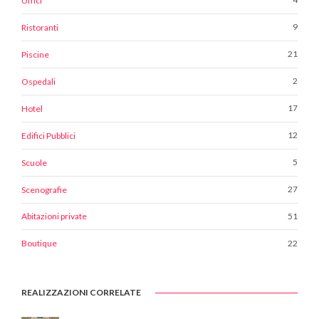
Uffici
9
Ristoranti
21
Piscine
2
Ospedali
17
Hotel
12
Edifici Pubblici
5
Scuole
27
Scenografie
51
Abitazioni private
22
Boutique
REALIZZAZIONI CORRELATE