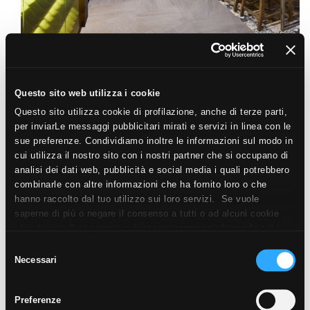
Questo sito web utilizza i cookie
Questo sito utilizza cookie di profilazione, anche di terze parti,
per inviarLe messaggi pubblicitari mirati e servizi in linea con le
sue preferenze. Condividiamo inoltre le informazioni sul modo in
cui utilizza il nostro sito con i nostri partner che si occupano di
analisi dei dati web, pubblicità e social media i quali potrebbero
combinarle con altre informazioni che ha fornito loro o che
hanno raccolto dal tuo utilizzo sui loro servizi. Se vuole
saperne di più o negare il consenso a tutti o ad alcuni cookie
clicchi qui
. Il consenso può essere espresso cliccando sul
tasto “Accetta i cookie”. Se non vuole i cookie di profilazione
Selezione
può negare il consenso sul tasto “Rifiuta".
Necessari
del
consenso
Preferenze