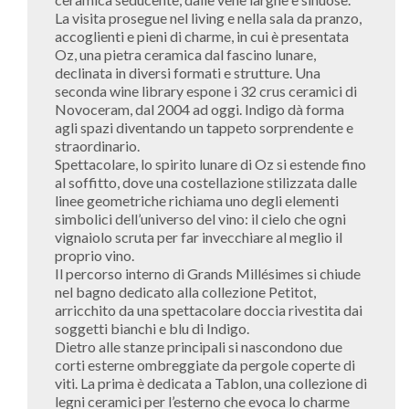
La visita prosegue nel living e nella sala da pranzo,
accoglienti e pieni di charme, in cui è presentata
Oz, una pietra ceramica dal fascino lunare,
declinata in diversi formati e strutture. Una
seconda wine library espone i 32 crus ceramici di
Novoceram, dal 2004 ad oggi. Indigo dà forma
agli spazi diventando un tappeto sorprendente e
straordinario.
Spettacolare, lo spirito lunare di Oz si estende fino
al soffitto, dove una costellazione stilizzata dalle
linee geometriche richiama uno degli elementi
simbolici dell’universo del vino: il cielo che ogni
vignaiolo scruta per far invecchiare al meglio il
proprio vino.
Il percorso interno di Grands Millésimes si chiude
nel bagno dedicato alla collezione Petitot,
arricchito da una spettacolare doccia rivestita dai
soggetti bianchi e blu di Indigo.
Dietro alle stanze principali si nascondono due
corti esterne ombreggiate da pergole coperte di
viti. La prima è dedicata a Tablon, una collezione di
legni ceramici per l’esterno che evoca lo charme