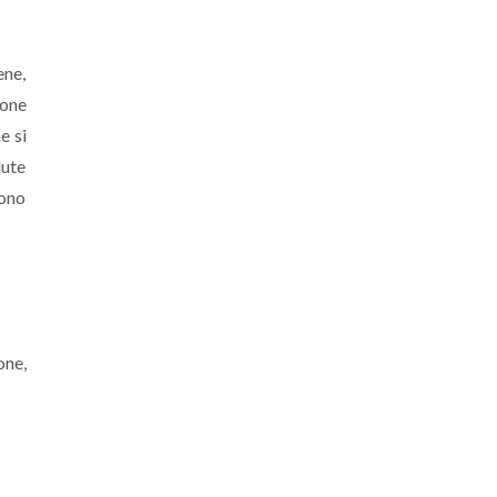
ene,
ione
e si
lute
sono
one,