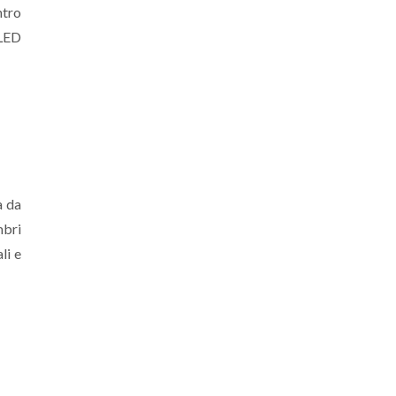
ntro
 LED
a da
mbri
li e