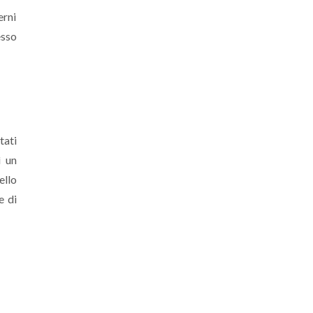
erni
esso
tati
ì un
ello
e di