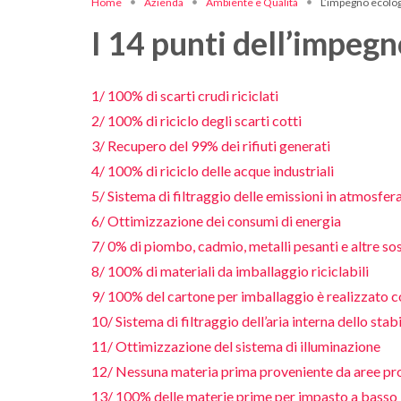
Home
Azienda
Ambiente e Qualità
L’impegno ecolo
I 14 punti dell’impeg
1/ 100% di scarti crudi riciclati
2/ 100% di riciclo degli scarti cotti
3/ Recupero del 99% dei rifiuti generati
4/ 100% di riciclo delle acque industriali
5/ Sistema di filtraggio delle emissioni in atmosfe
6/ Ottimizzazione dei consumi di energia
7/ 0% di piombo, cadmio, metalli pesanti e altre
8/ 100% di materiali da imballaggio riciclabili
9/ 100% del cartone per imballaggio è realizzato co
10/ Sistema di filtraggio dell’aria interna dello st
11/ Ottimizzazione del sistema di illuminazione
12/ Nessuna materia prima proveniente da aree pr
13/ 100% delle materie prime per impasto a basso