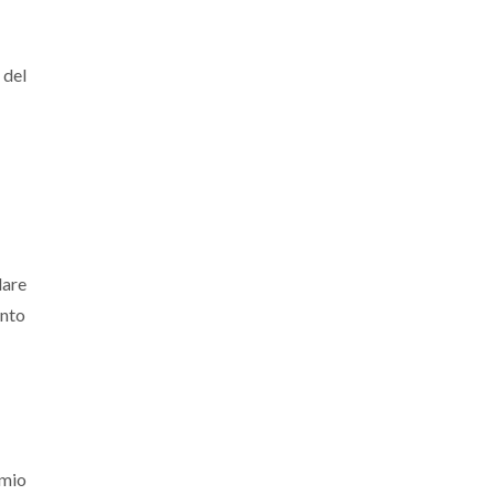
 del
lare
ento
rmio