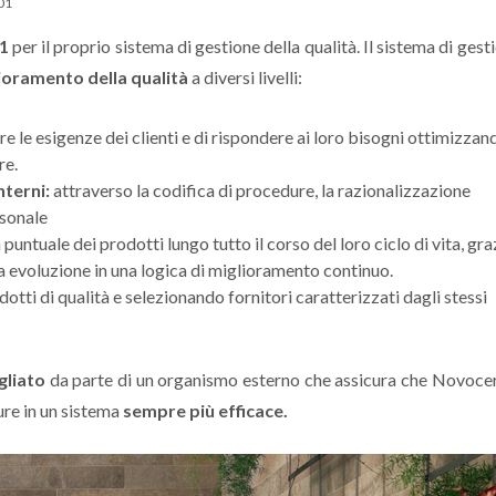
01
01
per il proprio sistema di gestione della qualità. Il sistema di gest
ioramento della qualità
a diversi livelli:
re le esigenze dei clienti e di rispondere ai loro bisogni ottimizzand
re.
nterni:
attraverso la codifica di procedure, la razionalizzazione
rsonale
puntuale dei prodotti lungo tutto il corso del loro ciclo di vita, gra
ua evoluzione in una logica di miglioramento continuo.
tti di qualità e selezionando fornitori caratterizzati dagli stessi
gliato
da parte di un organismo esterno che assicura che Novoc
ure in un sistema
sempre più efficace.