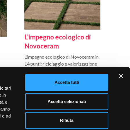
L’impegno ecologico di
Novoceram
L’impegno ecologico di Novoceram in
14 punti: riciclaggio e valorizzazione
dei rifiuti, riciclaggio delle acque,
riduzione delle emissioni in atmosfera,
Accetta tutti
ecc…
citari
o in
Accetta selezionati
tà e
 hanno
i o ad
Rifiuta