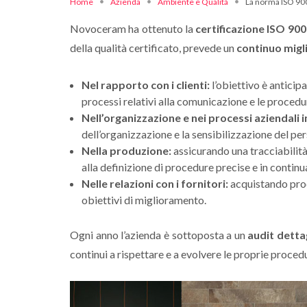
Home
Azienda
Ambiente e Qualità
La norma ISO 90
Novoceram ha ottenuto la
certificazione ISO 90
della qualità certificato, prevede un
continuo migl
Nel rapporto con i clienti:
l’obiettivo è anticipa
processi relativi alla comunicazione e le procedu
Nell’organizzazione e nei processi aziendali i
dell’organizzazione e la sensibilizzazione del pe
Nella produzione:
assicurando una tracciabilità 
alla definizione di procedure precise e in contin
Nelle relazioni con i fornitori:
acquistando prodo
obiettivi di miglioramento.
Ogni anno l’azienda è sottoposta a un
audit detta
continui a rispettare e a evolvere le proprie proced