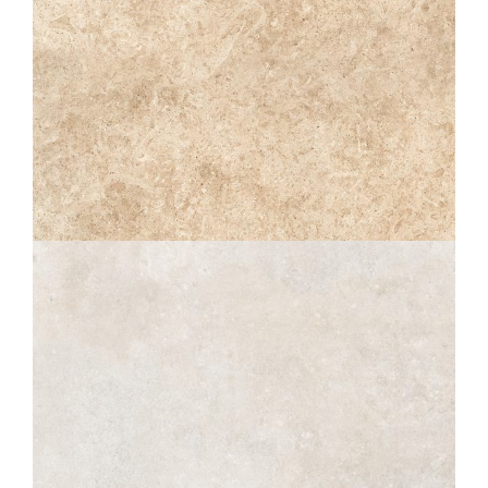
60X90
60X60
30X60
RACINES
CLAIR STRUTTURATO ANTISDRUCCIOLO
OUTDOOR PLUS 20MM
60X90
80X80
60X60
SÉRAC