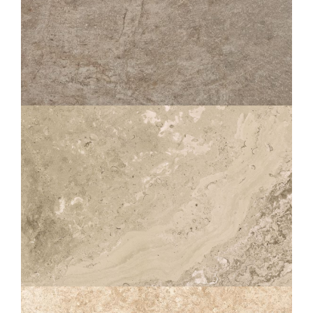
LOSA
CALCITE STRUTTURATO ANTISDRUCCIOLO
OUTDOOR PLUS 20MM
60X120
60X60
30X60
SOLITHE
CLAIR STRUTTURATO ANTISDRUCCIOLO
OUTDOOR PLUS 20MM