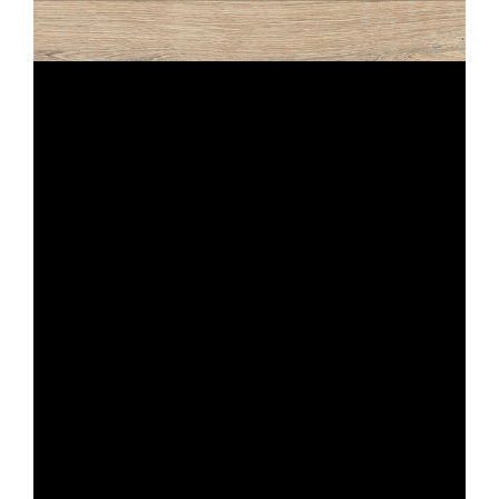
CRAIE STRUTTURATO ANTISDRUCCIOLO
20X120
KOBE
CALCITE STRUTTURATO ANTISDRUCCIOLO
OUTDOOR PLUS 20MM
45X90
60X60
30X60
45X45