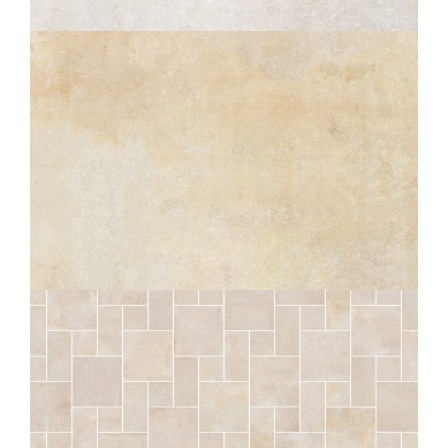
CRAIE STRUTTURATO ANTISDRUCCIOLO
OUTDOOR PLUS 20MM
60X120
60X60
30X60
SÉRAC
NATUREL STRUTTURATO ANTISDRUCCIOLO
OUTDOOR PLUS 20MM
60X120
60X60
30X60