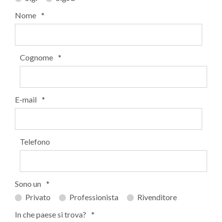
Nome
*
Cognome
*
E-mail
*
Telefono
Sono un
*
Privato
Professionista
Rivenditore
In che paese si trova?
*