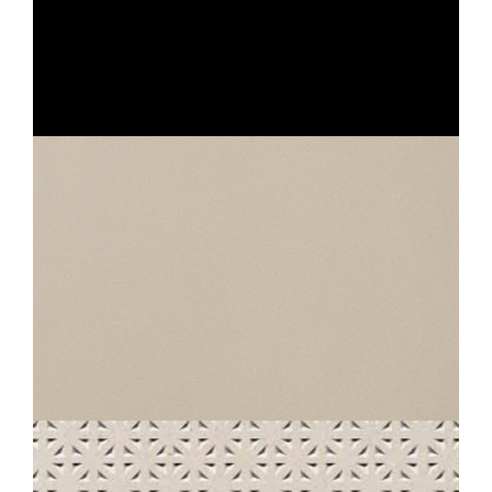
GEO
IVOIRE STRUTTURATO ANTISDRUCCIOLO
OUTDOOR PLUS 20MM
60X60
STANDARD
230 UNI BLANC CRÈME CORINDONNÉ ANTISDRUCCIOLO
30X30