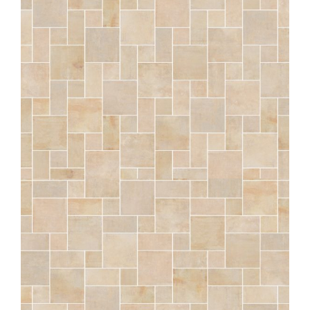
OUTDOOR PLUS 20MM
COMP. MOD.
SÉRAC
NATUREL OPUS AVENIO STRUTTURATO ANTISDRUCCIOLO
OUTDOOR PLUS 20MM
COMP. MOD.