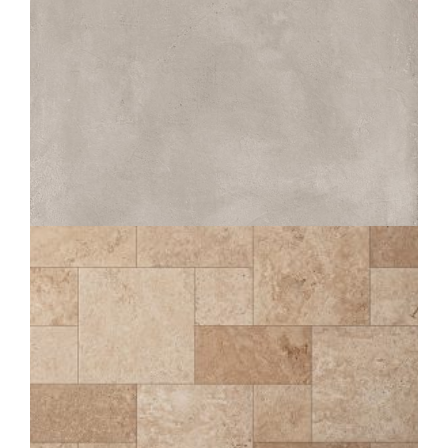
COMP. MOD.
MATIC
IVOIRE STRUTTURATO ANTISDRUCCIOLO
OUTDOOR PLUS 20MM
60X60
TIBER