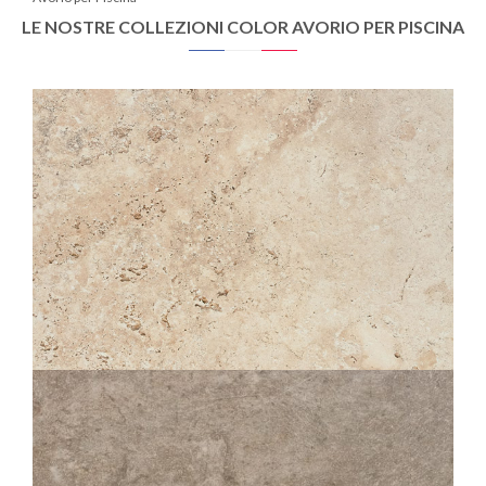
LE NOSTRE COLLEZIONI COLOR AVORIO PER PISCINA
TIBER
LIGHT STRUTTURATO ANTISDRUCCIOLO
OUTDOOR PLUS 20MM
60X120
60X90
80X80
60X60
30X60
30X30