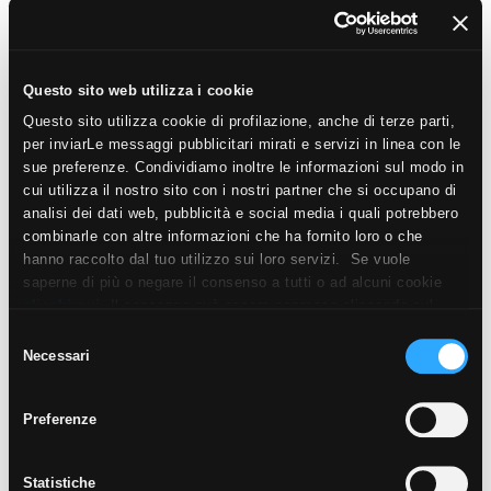
OUTDOOR PLUS 20MM
COMP. MOD.
Questo sito web utilizza i cookie
Questo sito utilizza cookie di profilazione, anche di terze parti,
per inviarLe messaggi pubblicitari mirati e servizi in linea con le
sue preferenze. Condividiamo inoltre le informazioni sul modo in
cui utilizza il nostro sito con i nostri partner che si occupano di
analisi dei dati web, pubblicità e social media i quali potrebbero
combinarle con altre informazioni che ha fornito loro o che
hanno raccolto dal tuo utilizzo sui loro servizi. Se vuole
SÉRAC
saperne di più o negare il consenso a tutti o ad alcuni cookie
NATUREL BANDE ROMAINE AQUITANIA STRUTTURATO
ANTISDRUCCIOLO
clicchi qui
. Il consenso può essere espresso cliccando sul
tasto “Accetta i cookie”. Se non vuole i cookie di profilazione
Selezione
OUTDOOR PLUS 20MM
può negare il consenso sul tasto “Rifiuta".
Necessari
del
COMP. MOD.
consenso
Preferenze
Statistiche