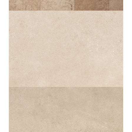
LIGHT MULTIFORMATO EST.
OUTDOOR PLUS 20MM
COMP. MOD.
INAYA
IVOIRE STRUTTURATO ANTISDRUCCIOLO
60X60
30X60
45X45