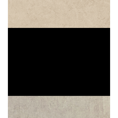
INAYA
SABLE STRUTTURATO ANTISDRUCCIOLO
60X60
30X60
45X45
UTOPIE
CLAIR STRUTTURATO ANTISDRUCCIOLO
OUTDOOR PLUS 20MM
80X80