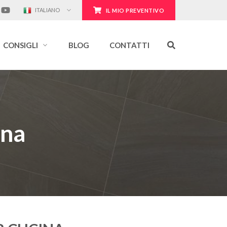
ITALIANO
IL MIO PREVENTIVO
CONSIGLI
BLOG
CONTATTI
ina