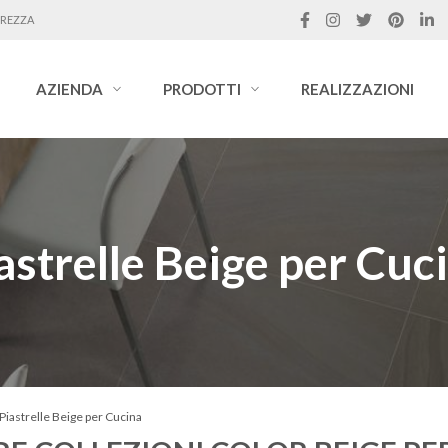
UREZZA
AZIENDA
PRODOTTI
REALIZZAZIONI
astrelle Beige per Cuc
Piastrelle Beige per Cucina