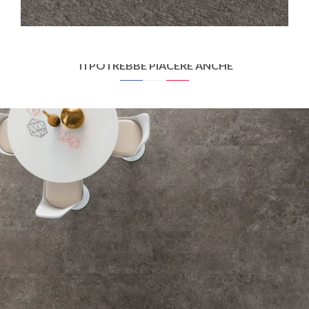
PLOMB STRUTTURATO ANTISDRUCCIOLO
OUTDOOR PLUS 20MM
60X60
30X60
45X45
30X30
TI POTREBBE PIACERE ANCHE