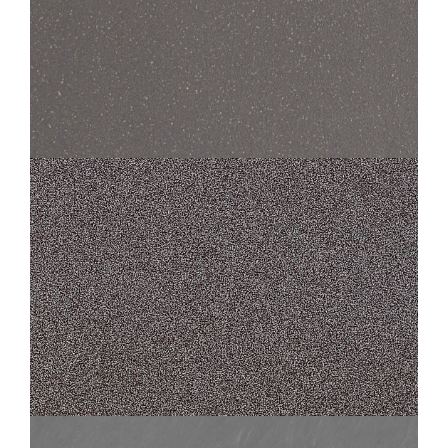
STANDARD EVOLUTION
700 EVOLUTION GRIS FONCÉ
45X45
30X30
STANDARD
150 PORPHYRÉ GRIS FONCÉ
30X30