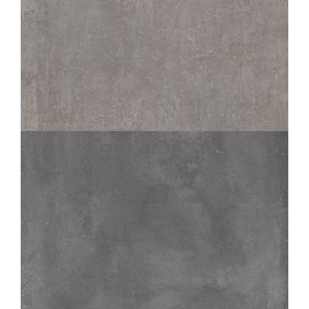
TERANGA
FER
120X120
80X80
MATIC
GRAPHITE
60X120
80X80
60X60
30X60
45X45