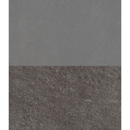
SAMSARA
PLOMB
60X60
30X60
45X45
30X30
SAMSARA