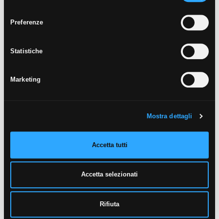
consenso
Preferenze
Statistiche
ZEN
Marketing
GRAPHITE
60X60
30X60
45X45
30X30
Mostra dettagli
Accetta tutti
Accetta selezionati
TALM
Rifiuta
PLOMB