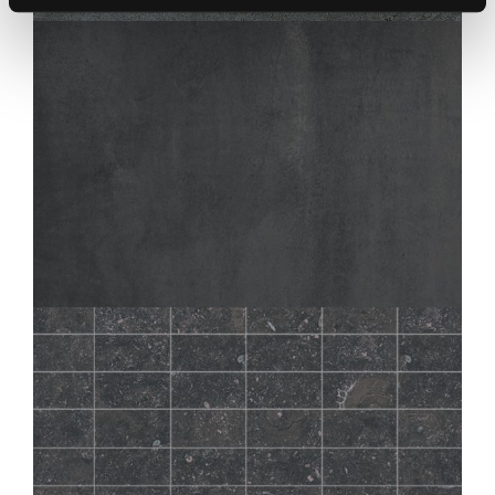
60X60
30X60
45X45
AZIMUT
FONCÉ
60X60
30X60