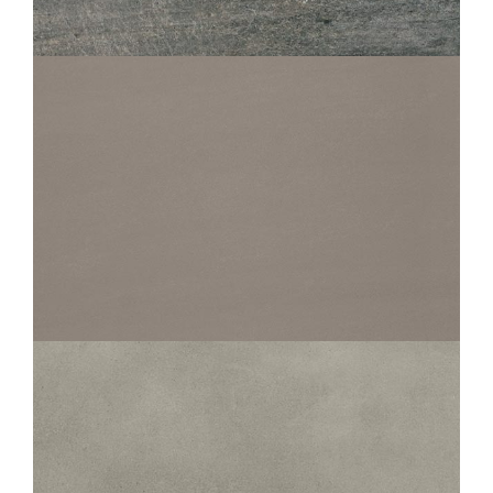
GRAPHITE
60X60
30X60
15X60
10X60
5X60
PERFORMANCE
PIERRE PLOMB
60X60