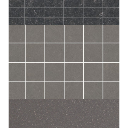
ICONE
BLEU MOSAICO 6 COLONNE
45X45
SAMSARA
PLOMB MOS 5X5
30X30