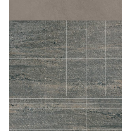
PERFORMANCE
CIMENT PLOMB
60X60
LOSA
GRAPHITE MOS 5X5
30X30