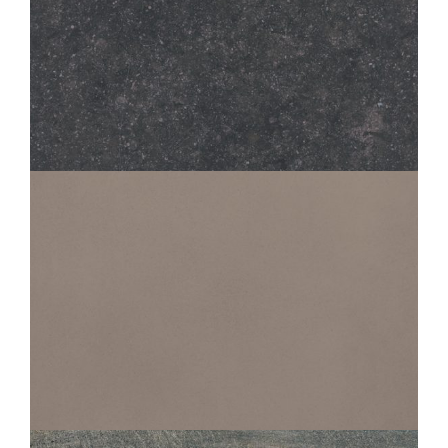
ICONE
BLEU
80X80
60X60
30X60
PERFORMANCE
EVOLUTION PLOMB
60X60