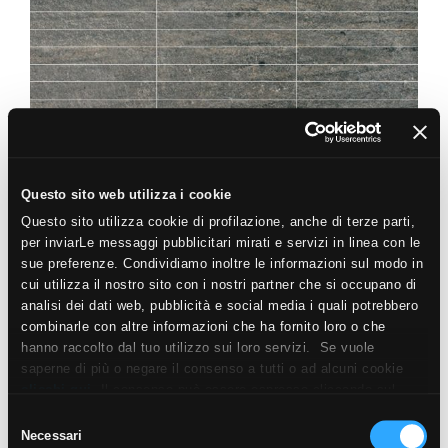
LOSA
GRAPHITE MOSAICO 3 COLONNE
45X45
Questo sito web utilizza i cookie
Questo sito utilizza cookie di profilazione, anche di terze parti,
per inviarLe messaggi pubblicitari mirati e servizi in linea con le
sue preferenze. Condividiamo inoltre le informazioni sul modo in
cui utilizza il nostro sito con i nostri partner che si occupano di
analisi dei dati web, pubblicità e social media i quali potrebbero
combinarle con altre informazioni che ha fornito loro o che
FAST
hanno raccolto dal tuo utilizzo sui loro servizi. Se vuole
PLOMB
saperne di più o negare il consenso a tutti o ad alcuni cookie
clicchi qui
. Il consenso può essere espresso cliccando sul
80X80
60X60
30X60
45X45
tasto “Accetta i cookie”. Se non vuole i cookie di profilazione
Selezione
può negare il consenso sul tasto “Rifiuta".
Necessari
del