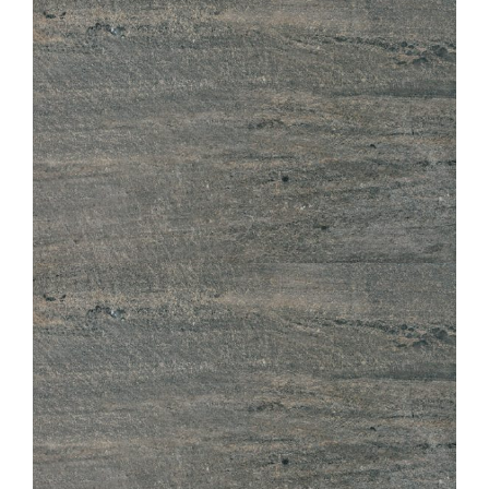
LOSA
GRAPHITE STRUTTURATO ANTISDRUCCIOLO
OUTDOOR PLUS 20MM
60X120
60X60
30X60
LOSA