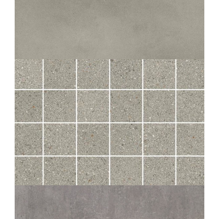
UTOPIE
PLOMB
60X120
120X120
80X80
UTOPIE
PLOMB MOS 5X5
30X30