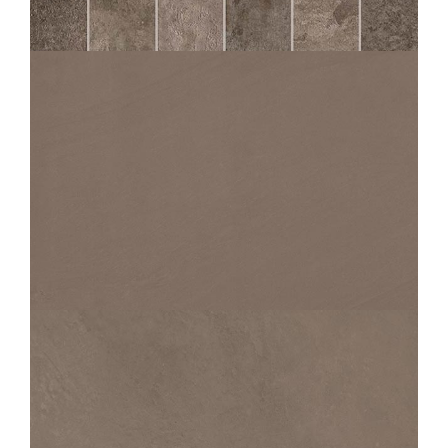
MOKA MOS 5X5
30X30
PERFORMANCE
PIERRE MOKA
60X60