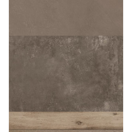
PERFORMANCE
CIMENT MOKA
60X60
CHÂTEAU
MOKA
80X80
60X60