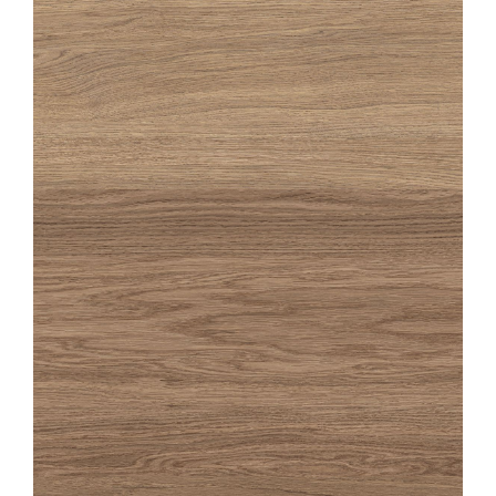
OAKA
MIEL STRUTTURATO ANTISDRUCCIOLO
20X120
OAKA
NOISETTE
20X180
20X120