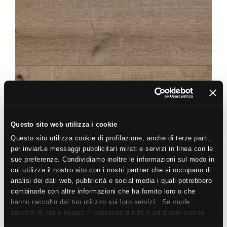
HIRATI
NEUTRE
22,5X90
Questo sito web utilizza i cookie
Questo sito utilizza cookie di profilazione, anche di terze parti,
per inviarLe messaggi pubblicitari mirati e servizi in linea con le
sue preferenze. Condividiamo inoltre le informazioni sul modo in
cui utilizza il nostro sito con i nostri partner che si occupano di
analisi dei dati web, pubblicità e social media i quali potrebbero
combinarle con altre informazioni che ha fornito loro o che
HIRATI
hanno raccolto dal tuo utilizzo sui loro servizi. Se vuole
NEUTRE STRUTTURATO ANTISDRUCCIOLO
saperne di più o negare il consenso a tutti o ad alcuni cookie
clicchi qui
. Il consenso può essere espresso cliccando sul
22,5X90