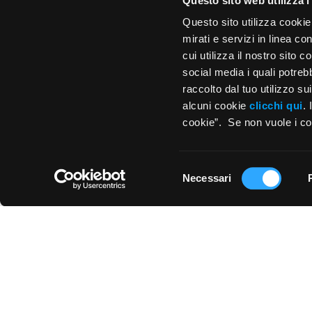
Questo sito web utilizza i
Questo sito utilizza cookie
mirati e servizi in linea c
0 di 15 
cui utilizza il nostro sito 
social media i quali potre
raccolto dal tuo utilizzo s
alcuni cookie
clicchi qui
.
cookie”. Se non vuole i coo
Selezione
Necessari
del
consenso