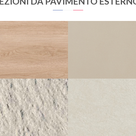
LEZIONI DA PAVIMENTO ESTERN
OAKA
STANDARD
BLANCHI STRUTTURATO
230 UNI BLANC CRÈME CORINDO
ANTISDRUCCIOLO
ANTISDRUCCIOLO
20X120
30X30
SAMSARA
STANDARD
OPALE STRUTTURATO ANTISDRUCC