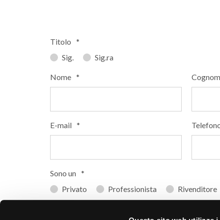
Titolo
*
Sig.
Sig.ra
Nome
*
Cognom
E-mail
*
Telefon
Sono un
*
Privato
Professionista
Rivenditore
In che paese si trova?
*
Codice 