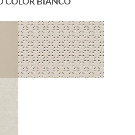
O COLOR BIANCO
STANDARD
NNÉ
230 UNI BLANC CRÈME POINTE DE
DIAMANT ANTISDRUCCIOLO
30X30
IOLO