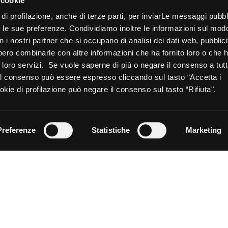
 cookie
disponibilità dei prodotti o
 di profilazione, anche di terze parti, per inviarLe messaggi pubbli
nell’
Informativa Privacy
*.
on le sue preferenze. Condividiamo inoltre le informazioni sul mod
numero massimo di caratteri
con i nostri partner che si occupano di analisi dei dati web, pubblici
Opt_in__c
Ho letto ed acconsento al t
bbero combinarle con altre informazioni che ha fornito loro o che
Marketing personalizzato
ui loro servizi. Se vuole saperne di più o negare il consenso a tutt
sezione contatti) e dichiar
 Il consenso può essere espresso cliccando sul tasto “Accetta i
CAPTCHA
kie di profilazione può negare il consenso sul tasto “Rifiuta".
Preferenze
Statistiche
Marketing
CHE TIPO DI PIASTRELLA CERCHI