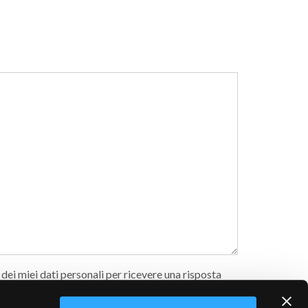
ei miei dati personali per ricevere una risposta
essario, alla loro comunicazione al rivenditore
a zona, al fine di fornirmi informazioni sulla