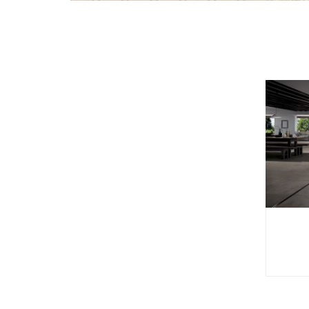
230 UNI BLANC CRÈME PASTILLE CARRÉES
23
ANTISDRUCCIOLO
30X30