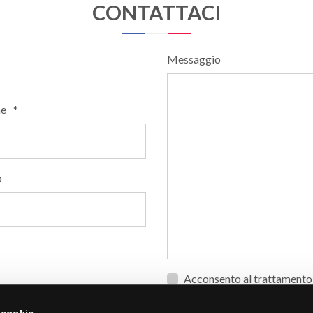
CONTATTACI
Messaggio
e
*
o
Privacy
Acconsento al trattamento d
*
alla mia richiesta e, se nec
Postale
*
Novoceram più vicino alla mi