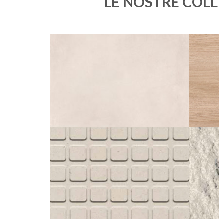
LE NOSTRE COL
VELT
BLANC STRUTTURATO ANTISDRUCCIOLO
60X60
45X45
STANDARD