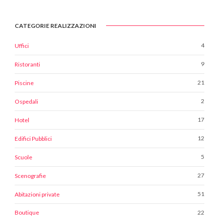
CATEGORIE REALIZZAZIONI
4
Uffici
9
Ristoranti
21
Piscine
2
Ospedali
17
Hotel
12
Edifici Pubblici
5
Scuole
27
Scenografie
51
Abitazioni private
22
Boutique