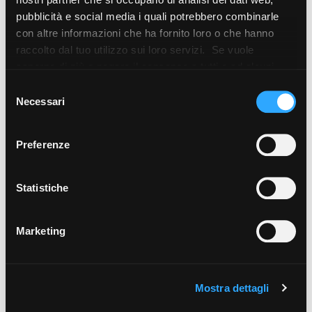
pubblicità e social media i quali potrebbero combinarle
con altre informazioni che ha fornito loro o che hanno
raccolto dal tuo utilizzo sui loro servizi. Se vuole
saperne di più o negare il consenso a tutti o ad alcuni
cookie
clicchi qui
. Il consenso può essere espresso
Selezione
cliccando sul tasto “Accetta i cookie”. Se non vuole i
Necessari
del
cookie di profilazione può negare il consenso sul tasto
consenso
“Rifiuta".
Preferenze
Statistiche
Marketing
Mostra dettagli