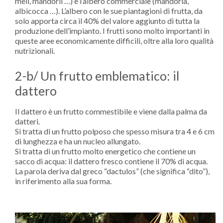
meli, mandorli …) e l’albero commerciale (mandorla,
albicocca …). L’albero con le sue piantagioni di frutta, da
solo apporta circa il 40% del valore aggiunto di tutta la
produzione dell’impianto. I frutti sono molto importanti in
queste aree economicamente difficili, oltre alla loro qualità
nutrizionali.
2-b/ Un frutto emblematico: il
dattero
Il dattero è un frutto commestibile e viene dalla palma da
datteri.
Si tratta di un frutto polposo che spesso misura tra 4 e 6 cm
di lunghezza e ha un nucleo allungato.
Si tratta di un frutto molto energetico che contiene un
sacco di acqua: il dattero fresco contiene il 70% di acqua.
La parola deriva dal greco “dactulos” (che significa “dito”),
in riferimento alla sua forma.