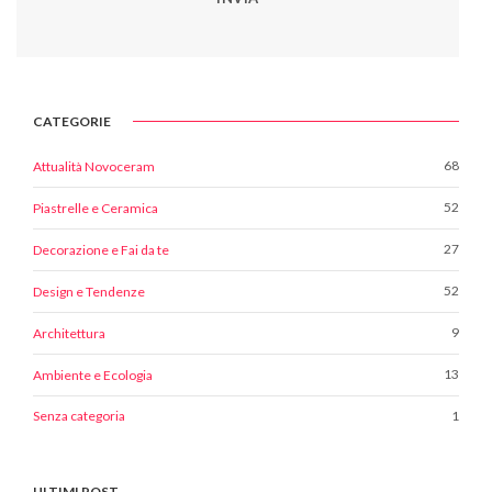
CATEGORIE
68
Attualità Novoceram
52
Piastrelle e Ceramica
27
Decorazione e Fai da te
52
Design e Tendenze
9
Architettura
13
Ambiente e Ecologia
1
Senza categoria
ULTIMI POST