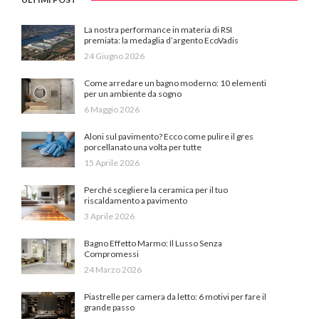
La nostra performance in materia di RSI
premiata: la medaglia d’argento EcoVadis
24 Giugno 2026
Come arredare un bagno moderno: 10 elementi
per un ambiente da sogno
6 Maggio 2026
Aloni sul pavimento? Ecco come pulire il gres
porcellanato una volta per tutte
15 Aprile 2026
Perché scegliere la ceramica per il tuo
riscaldamento a pavimento
3 Aprile 2026
Bagno Effetto Marmo: Il Lusso Senza
Compromessi
24 Marzo 2026
Piastrelle per camera da letto: 6 motivi per fare il
grande passo