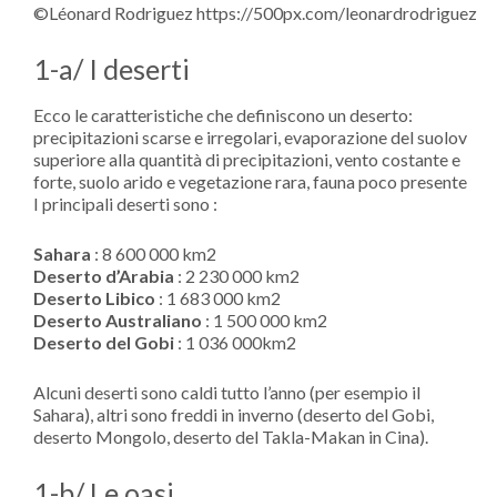
©Léonard Rodriguez https://500px.com/leonardrodriguez
1-a/ I deserti
Ecco le caratteristiche che definiscono un deserto:
precipitazioni scarse e irregolari, evaporazione del suolov
superiore alla quantità di precipitazioni, vento costante e
forte, suolo arido e vegetazione rara, fauna poco presente
I principali deserti sono :
Sahara
: 8 600 000 km2
Deserto d’Arabia
: 2 230 000 km2
Deserto Libico
: 1 683 000 km2
Deserto Australiano
: 1 500 000 km2
Deserto del Gobi
: 1 036 000km2
Alcuni deserti sono caldi tutto l’anno (per esempio il
Sahara), altri sono freddi in inverno (deserto del Gobi,
deserto Mongolo, deserto del Takla-Makan in Cina).
1-b/ Le oasi