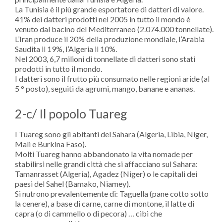
La Tunisia è il più grande esportatore di datteri di valore.
41% dei datteri prodotti nel 2005 in tutto il mondo è
venuto dal bacino del Mediterraneo (2.074.000 tonnellate).
L’Iran produce il 20% della produzione mondiale, l’Arabia
Saudita il 19%, l’Algeria il 10%.
Nel 2003, 6,7 milioni di tonnellate di datteri sono stati
prodotti in tutto il mondo.
I datteri sono il frutto più consumato nelle regioni aride (al
5 ° posto), seguiti da agrumi, mango, banane e ananas.
2-c/ Il popolo Tuareg
I Tuareg sono gli abitanti del Sahara (Algeria, Libia, Niger,
Mali e Burkina Faso).
Molti Tuareg hanno abbandonato la vita nomade per
stabilirsi nelle grandi città che si affacciano sul Sahara:
Tamanrasset (Algeria), Agadez (Niger) o le capitali dei
paesi del Sahel (Bamako, Niamey).
Si nutrono prevalentemente di: Taguella (pane cotto sotto
la cenere), a base di carne, carne di montone, il latte di
capra (o di cammello o di pecora) … cibi che