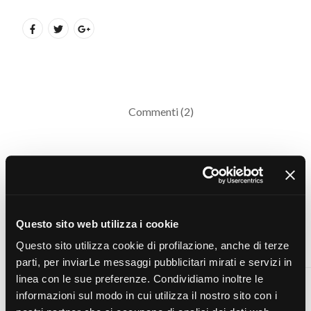
Commenti (2)
» ECLAIRS À LA DRAGÉE,CHRISTOPHE ADAM A ENCORE FRAPPÉ ! - LA
CUISINE DE MERCOTTE :: MACARONS, VERRINES, … ET CHOCOLAT
2011-08-31 07:34:15
[...] bonne action : pendant tout le mois de septembre vous
Questo sito web utilizza i cookie
pouvez jouer au jeu initié par Novoceram et voter pour
permettre de faire gagner 5000 euros à l’association que j’ai [...]
Questo sito utilizza cookie di profilazione, anche di terze
parti, per inviarLe messaggi pubblicitari mirati e servizi in
linea con le sue preferenze. Condividiamo inoltre le
informazioni sul modo in cui utilizza il nostro sito con i