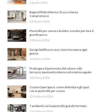
3 Aprile 2026
Bagno Effetto Marmo: Il Lusso Senza
Compromessi
24 Marzo 2026
Piastrelle per camera da letto: 6 motivi per fare il
grande passo
24 Marzo 2026
Design biofilico in casa: vivere la natura ogni
giorno
10 Marzo 2026
Prolungare il pavimento del salone sulla
terrazza: pavimento interno ed esterno uguale
10 Marzo 2026
Cucina Open Space: come delimitare gli spazi
con le piastrelle per cucina
25 Febbraio 2026
7 ambienti con le piastrelle grande formato
13 Febbraio 2026