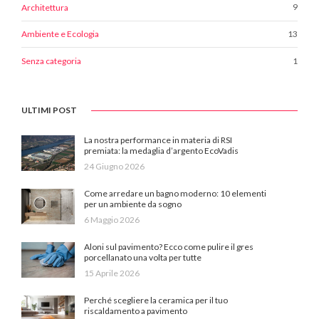
9
Architettura
13
Ambiente e Ecologia
1
Senza categoria
ULTIMI POST
La nostra performance in materia di RSI
premiata: la medaglia d’argento EcoVadis
24 Giugno 2026
Come arredare un bagno moderno: 10 elementi
per un ambiente da sogno
6 Maggio 2026
Aloni sul pavimento? Ecco come pulire il gres
porcellanato una volta per tutte
15 Aprile 2026
Perché scegliere la ceramica per il tuo
riscaldamento a pavimento