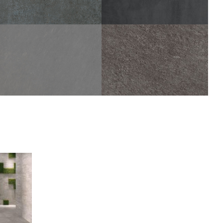
TALM
AZIMUT
PLOMB
FONCÉ
60X60
30X60
45X45
60X60
30X60
SAMSARA
PLOMB
SAMSARA
60X60
30X60
45X45
PLOMB STRUTTURATO
30X30
ANTISDRUCCIOLO
OUTDOOR PLUS 20MM
60X60
30X60
45X45
30X30