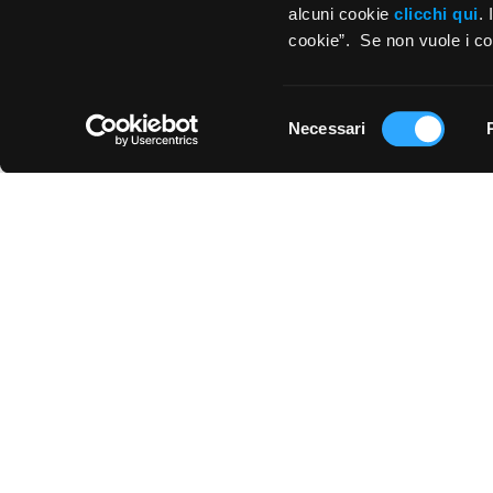
alcuni cookie
clicchi qui
.
cookie”. Se non vuole i coo
Selezione
Necessari
del
consenso
UTILIZZO
EFFETTO
Piastrelle Grigio Scuro per il Rivestimento
Piastrelle Grigio Scuro per il Pavimento
Piastrelle Grigio Scuro per Toilette
Piastrelle Grigio Scuro per Terrazzo e Balcone