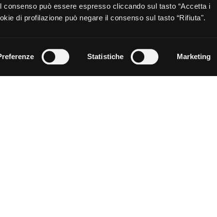
 Il consenso può essere espresso cliccando sul tasto “Accetta i
kie di profilazione può negare il consenso sul tasto “Rifiuta".
Preferenze
Statistiche
Marketing
CHE TIPO DI PIASTRELLA CERCHI
AMBIENTE
COLORE
FORMATO
Piastrelle Grigio Scuro per Attività Commerciale
Piastrelle Grigio Scuro per Soggiorno
Piastrelle Grigio Scuro per Bagno
Piastrelle Grigio Scuro per Piscina