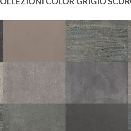
COLLEZIONI COLOR GRIGIO SCUR
PERFORMANCE
EVOLUTION PLOMB
LOSA
60X60
GRAPHITE STRUTTURATO
ANTISDRUCCIOLO
OUTDOOR PLUS 20MM
60X120
60X60
30X60
TERANGA
FER
MATIC
GRAPHITE
120X120
80X80
60X120
80X80
60X60