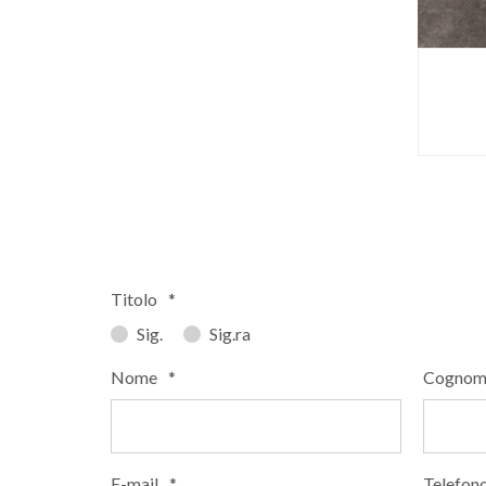
Titolo
*
Sig.
Sig.ra
Nome
*
Cognom
E-mail
*
Telefon