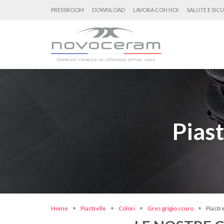
PRESSROOM
DOWNLOAD
LAVORA CON NOI
SALUTE E SIC
Piast
Home
Piastrelle
Colori
Gres grigio scuro
Piastr