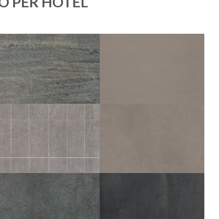
O PER HOTEL
PERFORMANCE
PIERRE PLOMB
LOSA
GRAPHITE
60X60
60X60
30X60
15X60
10X60
5X60
TERANGA
PERFORMANCE
FER MOS 5X5
CIMENT PLOMB
30X30
60X60