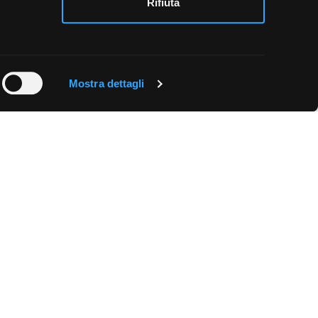
Rifiuta
Mostra dettagli
?
ASPETTO
NOVITÀ
Piastrelle Grigio Scuro per Ristoranti
Piastrelle Grigio Scuro per Garage
Piastrelle Grigio Scuro per Cucina
Piastrelle Grigio Scuro per Negozi