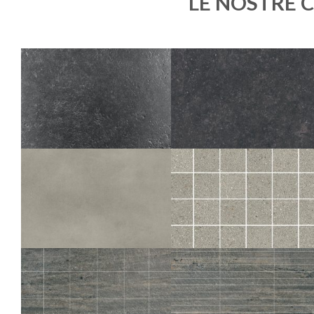
LE NOSTRE 
ICONE
ICONE
BLEU BORD VIEILLI
BLEU
20X20
80X80
60X60
30X60
UTOPIE
UTOPIE
PLOMB
PLOMB MOS 5X5
60X120
120X120
80X80
30X30