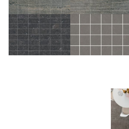
LOSA
LOSA
GRAPHITE MOS 5X5
GRAPHITE MOSAICO 3 COLONNE
30X30
45X45
ICONE
SAMSARA
BLEU MOSAICO 6 COLONNE
PLOMB MOS 5X5
45X45
30X30