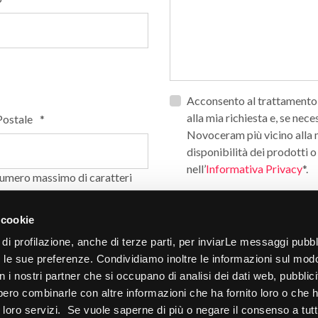
Privacy
Acconsento al trattamento d
*
alla mia richiesta e, se nec
Postale
*
Novoceram più vicino alla mi
disponibilità dei prodotti o
nell’
Informativa Privacy
*.
numero massimo di caratteri
Opt_in__c
Ho letto ed acconsento al t
Marketing personalizzato
 cookie
sezione contatti) e dichiar
 di profilazione, anche di terze parti, per inviarLe messaggi pubbli
CAPTCHA
on le sue preferenze. Condividiamo inoltre le informazioni sul mod
con i nostri partner che si occupano di analisi dei dati web, pubblici
bbero combinarle con altre informazioni che ha fornito loro o che
ui loro servizi. Se vuole saperne di più o negare il consenso a tutt