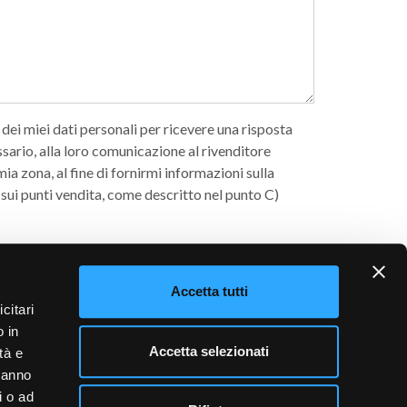
ei miei dati personali per ricevere una risposta
essario, alla loro comunicazione al rivenditore
a zona, al fine di fornirmi informazioni sulla
 sui punti vendita, come descritto nel punto C)
rattamento dei miei dati personali per
finalità di
come indicato nel punto c) dell’informativa (utenti
Accetta tutti
o di avere compiuto almeno 16 anni
citari
o in
Accetta selezionati
tà e
 hanno
i o ad