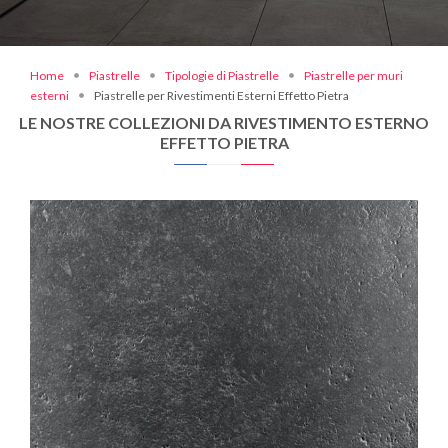
Home
Piastrelle
Tipologie di Piastrelle
Piastrelle per muri
esterni
Piastrelle per Rivestimenti Esterni Effetto Pietra
LE NOSTRE COLLEZIONI DA RIVESTIMENTO ESTERNO
EFFETTO PIETRA
ICONE
BLEU BORD VIEILLI