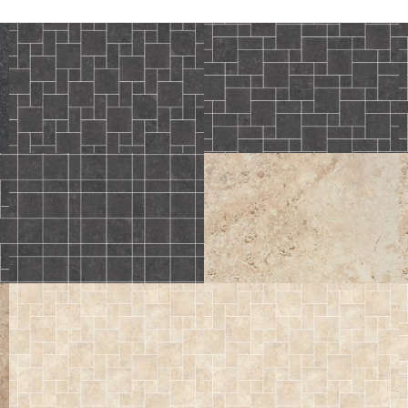
ICONE
ICONE
BLEU OPUS AVENIO
BLEU OPUS BRESTIA
COMP. MOD.
COMP. MOD.
TIBER
LIGHT
TIBER
60X120
120X120
80X80
LIGHT STRUTTURATO ANTISDRUCCIOLO
60X60
30X60
30X30
OUTDOOR PLUS 20MM