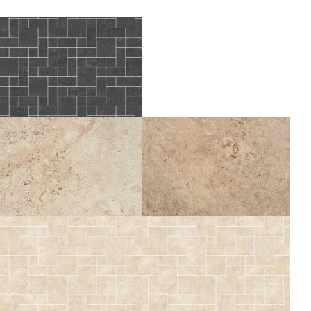
ICONE
ICONE
BLEU OPUS CARCASO
BLEU OPUS DIVIO
COMP. MOD.
COMP. MOD.
TIBER
NATURAL
TIBER
60X120
80X80
60X60
NATURAL STRUTTURATO
30X60
10X60
30X30
ANTISDRUCCIOLO