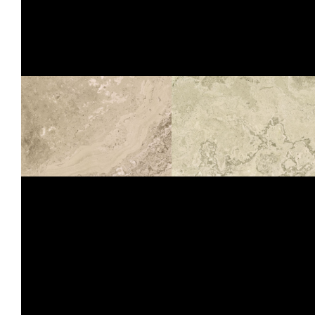
LOSA
COMP. MOD.
DOLOMITE OPUS CARCASO
STRUTTURATO ANTISDRUCCIOLO
OUTDOOR PLUS 20MM
COMP. MOD.
LOSA
DOLOMITE BORDURES CASTRUM
LOSA
COMP. MOD.
DOLOMITE BORDURES CASTRUM
STRUTTURATO ANTISDRUCCIOLO
OUTDOOR PLUS 20MM
COMP. MOD.
LOSA
DACITE OPUS BRESTIA
SOLITHE
NATUREL
COMP. MOD.
60X120
60X60
30X60
10X60
LOSA
DACITE OPUS DIVIO
LOSA
COMP. MOD.