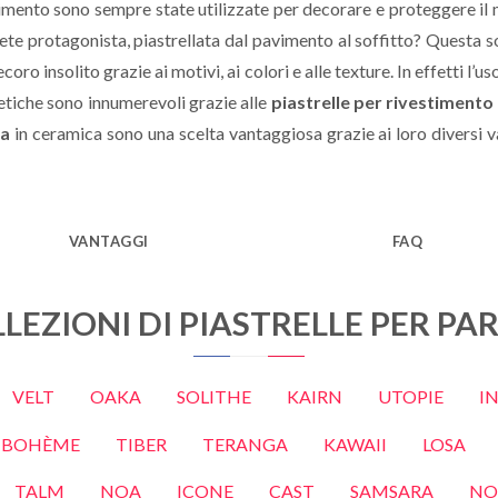
timento sono sempre state utilizzate per decorare e proteggere il mu
ete protagonista, piastrellata dal pavimento al soffitto? Questa 
ro insolito grazie ai motivi, ai colori e alle texture. In effetti l’us
etiche sono innumerevoli grazie alle
piastrelle per rivestimento
na
in ceramica sono una scelta vantaggiosa grazie ai loro diversi vant
VANTAGGI
FAQ
LEZIONI DI PIASTRELLE PER PA
VELT
OAKA
SOLITHE
KAIRN
UTOPIE
I
BOHÈME
TIBER
TERANGA
KAWAII
LOSA
TALM
NOA
ICONE
CAST
SAMSARA
NO