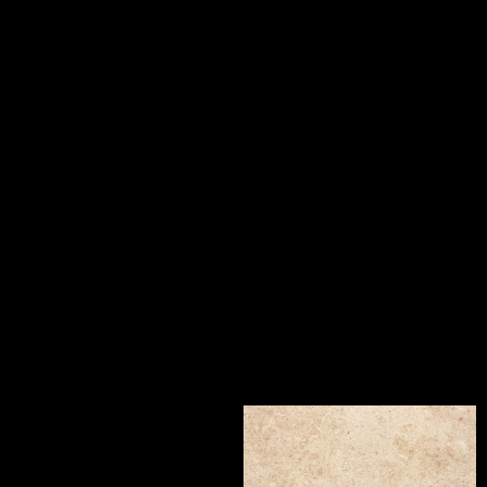
DACITE CABOCHONS INSULA
STRUTTURATO ANTISDRUCCIOLO
OUTDOOR PLUS 20MM
COMP. MOD.
LOSA
GRAPHITE OPUS BRESTIA
LOSA
COMP. MOD.
O
GRAPHITE OPUS BRESTIA STRUTTURATO
ANTISDRUCCIOLO
OUTDOOR PLUS 20MM
COMP. MOD.
ZEPHYR
LOSA
GOLD
GRAPHITE OPUS DIVIO
COMP. MOD.
COMP. MOD.
LO
G
ZEPHYR
GOLD
ZEPHYR
COMP. MOD.
LO
GOLD STRUTTURATO ANTISDRUCCIOLO