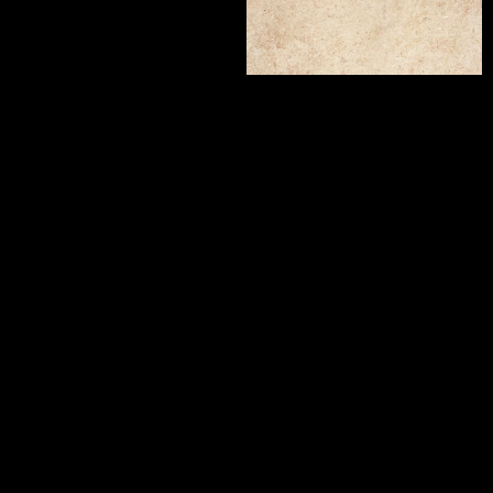
OUTDOOR PLUS 20MM
COMP. MOD.
RACINES
ZEPHYR
CLAIR
GOLD STRUTTURATO ANTISDRUCCIOLO
80X80
60X60
30X60
OUTDOOR PLUS 20MM
10X60
COMP. MOD.
ZEPHYR
RACINES
GREY
CLAIR OPUS AVENIO
COMP. MOD.
COMP. MOD.
O
G
RACINES
CLAIR OPUS BRESTIA
ZEPHYR
COMP. MOD.
GREY STRUTTURATO ANTISDRUCCIOLO
OUTDOOR PLUS 20MM