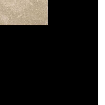
LOSA
COMP. MOD.
DOLOMITE CABOCHONS INSULA
STRUTTURATO ANTISDRUCCIOLO
OUTDOOR PLUS 20MM
COMP. MOD.
SOLITHE
LOSA
CLAIR STRUTTURATO ANTISDRUCCIOLO
DACITE OPUS AVENIO STRUTTURATO
ANTISDRUCCIOLO
OUTDOOR PLUS 20MM
OUTDOOR PLUS 20MM
60X90
60X60
30X60
COMP. MOD.
LOSA
DACITE OPUS CARCASO
LOSA
COMP. MOD.
DACITE OPUS CARCASO STRUTTURATO
ANTISDRUCCIOLO
OUTDOOR PLUS 20MM
COMP. MOD.
LOSA
DACITE BORDURES CASTRUM
LOSA
COMP. MOD.