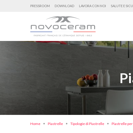
PRESSROOM
DOWNLOAD
LAVORA CON NOI
SALUTE E SIC
Pi
Home
Piastrelle
Tipologie di Piastrelle
Piastrelle per