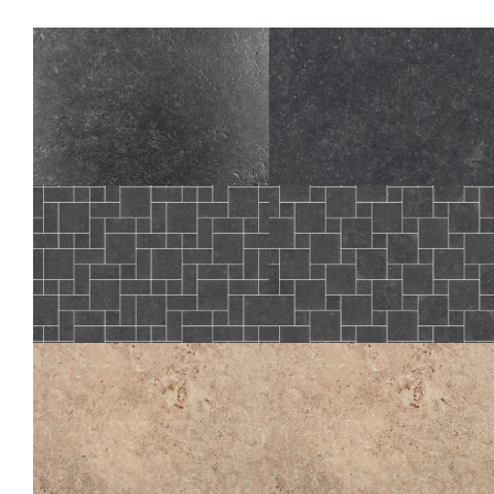
ICONE
ICONE
BLEU BORD VIEILLI
BLEU
20X20
80X80
60X60
30X60
ICONE
ICONE
BLEU CABOCHONS INSULA
BLEU BORDURES CASTRUM
COMP. MOD.
COMP. MOD.