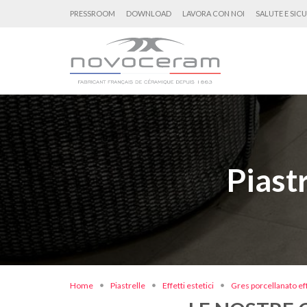
PRESSROOM
DOWNLOAD
LAVORA CON NOI
SALUTE E SIC
Piast
Home
Piastrelle
Effetti estetici
Gres porcellanato e