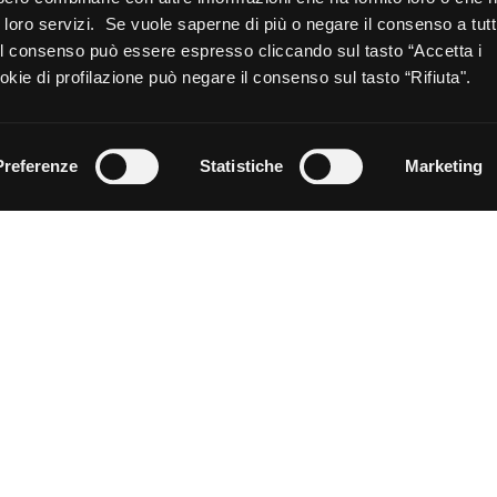
Opt_in__c
Ho letto ed acconsento al t
ui loro servizi. Se vuole saperne di più o negare il consenso a tutt
Marketing personalizzato
 Il consenso può essere espresso cliccando sul tasto “Accetta i
sezione contatti) e dichiar
kie di profilazione può negare il consenso sul tasto “Rifiuta".
CAPTCHA
Preferenze
Statistiche
Marketing
CHE TIPO DI PIASTRELLA CERCHI
AMBIENTE
COLORE
FORMATO