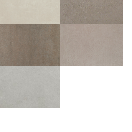
OUTDOOR PLUS 20MM
OUTDOOR PLUS 20MM
60X60
45X45
60X60
45X45
ZEN
ZEN
LIN
CENDRE
60X60
30X60
45X45
60X60
30X60
45X45
30X30
30X30
TALM
VERTIGE
TAUPE
GRIS ANTISDRUCCIOLO
60X60
30X60
45X45
60X60
45X45
DOMUS
GRIS
45X45