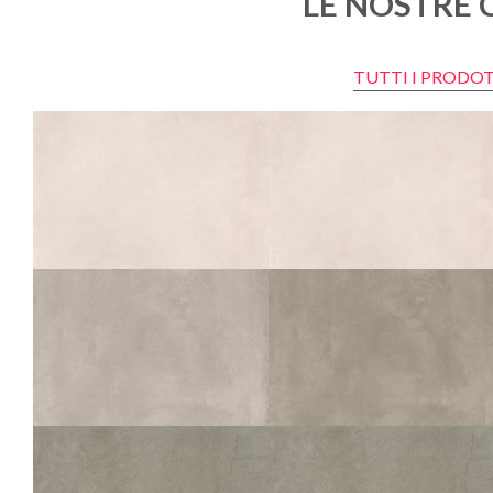
LE NOSTRE 
TUTTI I PRODOT
VELT
VELT
BLANC
BLANC STRUTTURATO
ANTISDRUCCIOLO
60X60
45X45
60X60
45X45
MATIC
MATIC
IVOIRE
SABLE