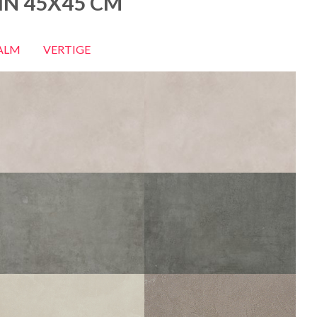
IN 45X45 CM
ALM
VERTIGE
VELT
VELT
GRIS
GRIS STRUTTURATO ANTISDRUCCIOLO
60X60
45X45
60X60
45X45
FAST
FAST
GRIS ANTISDRUCCIOLO
PLOMB ANTISDRUCCIOLO