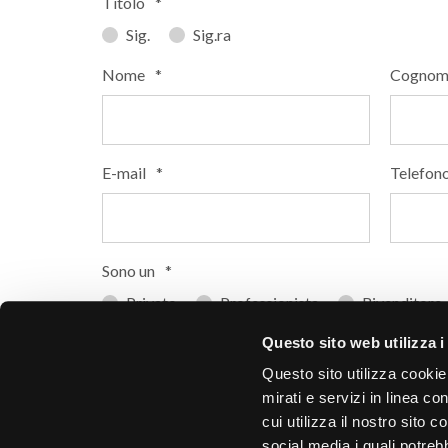
Titolo
*
Sig.
Sig.ra
Nome
*
Cognom
E-mail
*
Telefon
Sono un
*
Privato
Professionista
Rivenditore
In che paese si trova?
*
Codice 
Questo sito web utilizza i
Questo sito utilizza cookie
mirati e servizi in linea c
cui utilizza il nostro sito 
0 di 15 
social media i quali potre