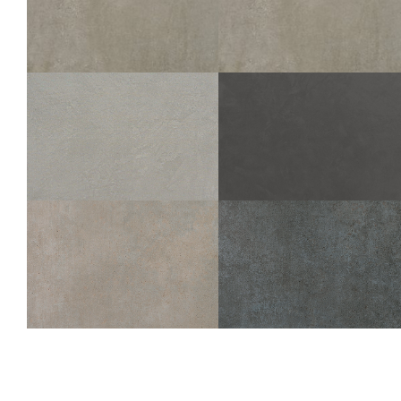
60X120
80X80
60X60
60X120
80X80
60X60
30X60
45X45
30X60
45X45
FAST
FAST
SABLE
SABLE ANTISDRUCCIOLO
80X80
60X60
30X60
OUTDOOR PLUS 20MM
45X45
60X60
45X45
ZEN
ZEN
BÉTON
GRAPHITE
60X60
30X60
45X45
60X60
30X60
45X45
30X30
30X30
TALM
TALM
GRIS
PLOMB
60X60
30X60
45X45
60X60
30X60
45X45