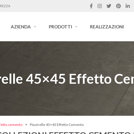
UREZZA
AZIENDA
PRODOTTI
REALIZZAZIONI
relle 45×45 Effetto C
ffetto cemento
Piastrelle 45×45 Effetto Cemento