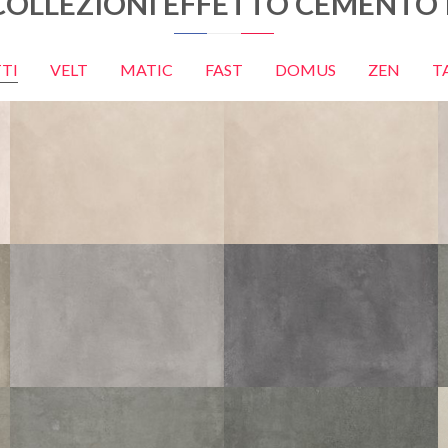
COLLEZIONI EFFETTO CEMENTO 
TI
VELT
MATIC
FAST
DOMUS
ZEN
T
VELT
VELT
BEIGE
BEIGE STRUTTURATO ANTISDRUCCIOLO
60X60
45X45
60X60
45X45
MATIC
MATIC
GRIS
GRAPHITE