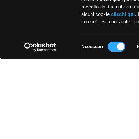
raccolto dal tuo utilizzo s
alcuni cookie
clicchi qui
.
cookie”. Se non vuole i coo
Selezione
Necessari
del
consenso
UTILIZZO
EFFETTO