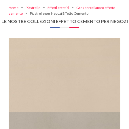
Home
Piastrelle
Effetti estetici
Gres porcellanato effetto
cemento
Piastrelle per Negozi Effetto Cemento
LE NOSTRE COLLEZIONI EFFETTO CEMENTO PER NEGOZI
PERFORMANCE
EVOLUTION IVOIRE
60X60