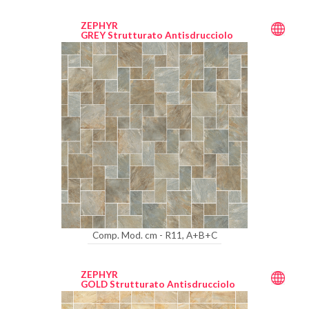
ZEPHYR
GREY Strutturato Antisdrucciolo
Comp. Mod. cm - R11, A+B+C
ZEPHYR
GOLD Strutturato Antisdrucciolo