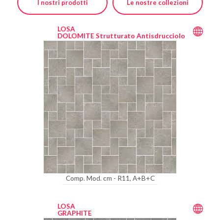
I nostri prodotti
Le nostre collezioni
LOSA
DOLOMITE Strutturato Antisdrucciolo
Comp. Mod. cm - R11, A+B+C
LOSA
GRAPHITE