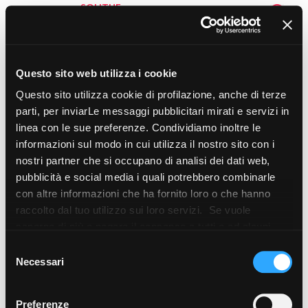
SOLITHE
CLAIR Strutturato Antisdrucciolo
Questo sito web utilizza i cookie
Questo sito utilizza cookie di profilazione, anche di terze
parti, per inviarLe messaggi pubblicitari mirati e servizi in
linea con le sue preferenze. Condividiamo inoltre le
informazioni sul modo in cui utilizza il nostro sito con i
nostri partner che si occupano di analisi dei dati web,
pubblicità e social media i quali potrebbero combinarle
con altre informazioni che ha fornito loro o che hanno
raccolto dal tuo utilizzo sui loro servizi. Se vuole
Comp. Mod. cm - R11, A+B+C
saperne di più o negare il consenso a tutti o ad alcuni
cookie
clicchi qui
. Il consenso può essere espresso
Selezione
SOLITHE
cliccando sul tasto “Accetta i cookie”. Se non vuole i
Necessari
del
NATUREL
cookie di profilazione può negare il consenso sul tasto
consenso
“Rifiuta".
Preferenze