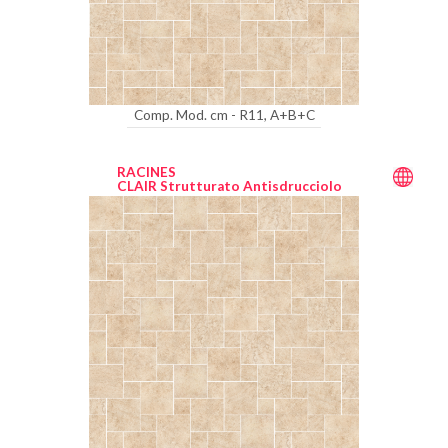
Comp. Mod. cm - R11, A+B+C
RACINES
CLAIR Strutturato Antisdrucciolo