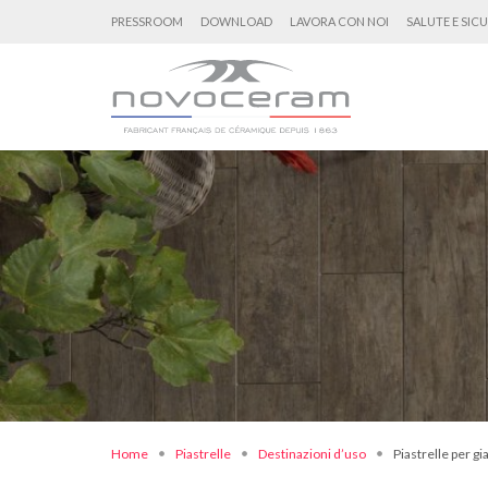
PRESSROOM
DOWNLOAD
LAVORA CON NOI
SALUTE E SIC
Home
Piastrelle
Destinazioni d’uso
Piastrelle per gi