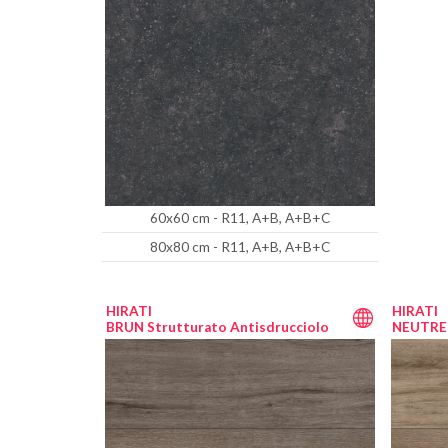
60x60 cm - R11, A+B, A+B+C
80x80 cm - R11, A+B, A+B+C
HIRATI
HIRATI
BRUN Strutturato Antisdrucciolo
NEUTRE 