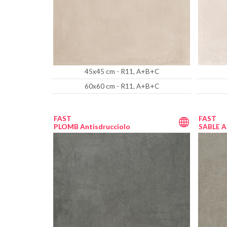
45x45 cm - R11, A+B+C
60x60 cm - R11, A+B+C
FAST
FAST
PLOMB Antisdrucciolo
SABLE A