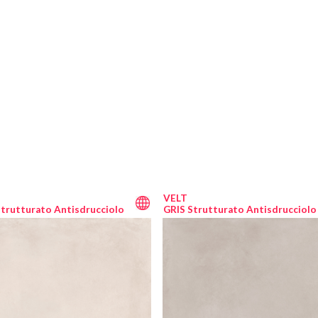
VELT
trutturato Antisdrucciolo
GRIS Strutturato Antisdrucciolo