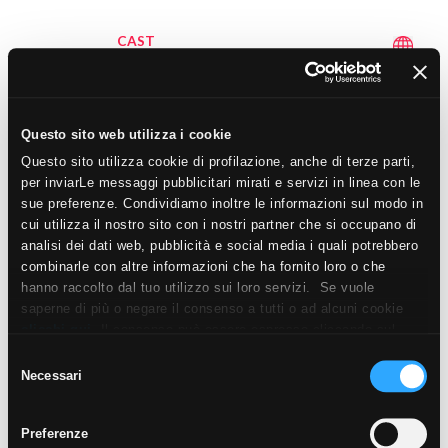
CAST
CAST Strutturato Antisdrucciolo
Questo sito web utilizza i cookie
Questo sito utilizza cookie di profilazione, anche di terze parti,
per inviarLe messaggi pubblicitari mirati e servizi in linea con le
sue preferenze. Condividiamo inoltre le informazioni sul modo in
cui utilizza il nostro sito con i nostri partner che si occupano di
analisi dei dati web, pubblicità e social media i quali potrebbero
combinarle con altre informazioni che ha fornito loro o che
hanno raccolto dal tuo utilizzo sui loro servizi. Se vuole
saperne di più o negare il consenso a tutti o ad alcuni cookie
clicchi qui
. Il consenso può essere espresso cliccando sul
30x30 cm - R11, A+B+C
tasto “Accetta i cookie”. Se non vuole i cookie di profilazione
Selezione
30x60 cm - R11, A+B+C
può negare il consenso sul tasto “Rifiuta".
Necessari
del
60x60 cm - R11, A+B+C
consenso
10x60 cm - R11, A+B+C
Preferenze
60x120 cm - R11, A+B+C