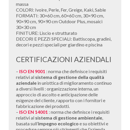
massa
COLORI: Ivoire, Perle, Fer, Greige, Kaki, Sable
FORMATI: 30×60 cm, 60×60 cm, 30×90 cm,
90×90 cm, 90×90 cm Outdoor Plus, mosaici
30×30 cm
FINITURE: Liscio e strutturato
DECORI E PEZZI SPECIALI: Battiscopa, gradini,
decori e pezzi speciali per giardino e piscina
CERTIFICAZIONI AZIENDALI
–
ISO EN 9001
: norma che definisce i requisiti
relativi al
sistema di gestione della qualità
aziendale
in un’ottica di miglioramento continuo
a diversi livelli : organizzazione interna, un
approccio di ascolto e anticipazione delle
esigenze del cliente, rapporto con i fornitori e
fabbricazione dei prodotti.
–
ISO EN 14001
: norma che definisce i requisiti
relativi al
sistema di gestione ambientale
,
basata sull’
impegno ecologico
e su obiettivi e
procedure sempre più stringenti che l’azienda