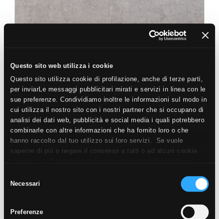
Questo sito web utilizza i cookie
Questo sito utilizza cookie di profilazione, anche di terze parti,
per inviarLe messaggi pubblicitari mirati e servizi in linea con le
sue preferenze. Condividiamo inoltre le informazioni sul modo in
cui utilizza il nostro sito con i nostri partner che si occupano di
analisi dei dati web, pubblicità e social media i quali potrebbero
combinarle con altre informazioni che ha fornito loro o che
hanno raccolto dal tuo utilizzo sui loro servizi. Se vuole
saperne di più o negare il consenso a tutti o ad alcuni cookie
clicchi qui
. Il consenso può essere espresso cliccando sul
tasto “Accetta i cookie”. Se non vuole i cookie di profilazione
Selezione
può negare il consenso sul tasto “Rifiuta".
Necessari
del
consenso
Preferenze