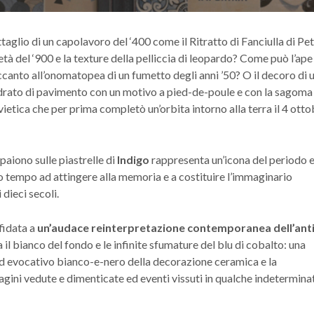
aglio di un capolavoro del ‘400 come il Ritratto di Fanciulla di Pe
metà del ‘900 e la texture della pelliccia di leopardo? Come può l’ape
canto all’onomatopea di un fumetto degli anni ’50? O il decoro di 
adrato di pavimento con un motivo a pied-de-poule e con la sagoma
vietica che per prima completò un’orbita intorno alla terra il 4 ott
aiono sulle piastrelle di
Indigo
rappresenta un’icona del periodo 
so tempo ad attingere alla memoria e a costituire l’immaginario
 dieci secoli.
fidata a
un’audace reinterpretazione contemporanea dell’ant
a il bianco del fondo e le infinite sfumature del blu di cobalto: una
ed evocativo bianco-e-nero della decorazione ceramica e la
magini vedute e dimenticate ed eventi vissuti in qualche indetermina