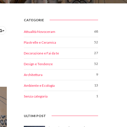
CATEGORIE
68
Attualità Novoceram
52
Piastrelle e Ceramica
27
Decorazione e Fai da te
52
Design e Tendenze
9
Architettura
13
Ambiente e Ecologia
1
Senza categoria
ULTIMI POST