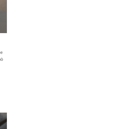
ne
uò