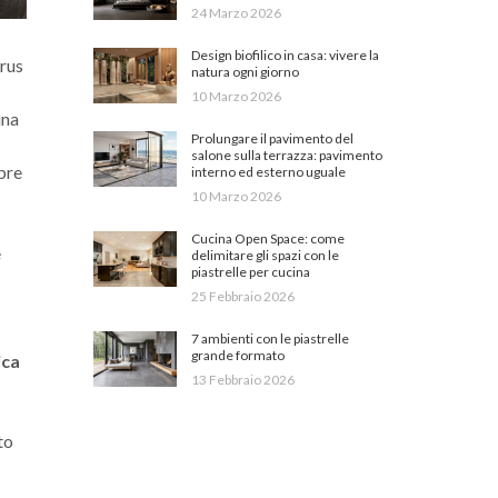
24 Marzo 2026
Design biofilico in casa: vivere la
trus
natura ogni giorno
10 Marzo 2026
una
Prolungare il pavimento del
salone sulla terrazza: pavimento
obre
interno ed esterno uguale
10 Marzo 2026
Cucina Open Space: come
e
delimitare gli spazi con le
piastrelle per cucina
25 Febbraio 2026
7 ambienti con le piastrelle
grande formato
ica
13 Febbraio 2026
to