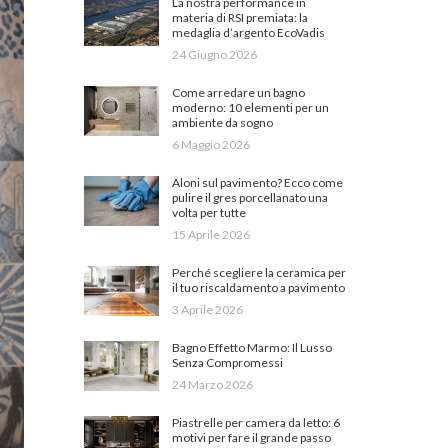
La nostra performance in
materia di RSI premiata: la
medaglia d’argento EcoVadis
24 Giugno 2026
Come arredare un bagno
moderno: 10 elementi per un
ambiente da sogno
6 Maggio 2026
Aloni sul pavimento? Ecco come
pulire il gres porcellanato una
volta per tutte
15 Aprile 2026
Perché scegliere la ceramica per
il tuo riscaldamento a pavimento
3 Aprile 2026
Bagno Effetto Marmo: Il Lusso
Senza Compromessi
24 Marzo 2026
Piastrelle per camera da letto: 6
motivi per fare il grande passo