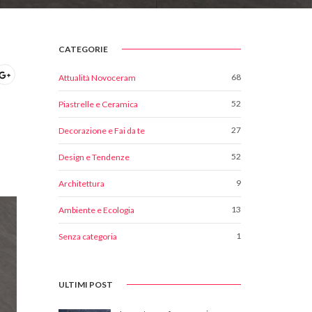
CATEGORIE
68
Attualità Novoceram
52
Piastrelle e Ceramica
27
Decorazione e Fai da te
52
Design e Tendenze
9
Architettura
13
Ambiente e Ecologia
1
Senza categoria
ULTIMI POST