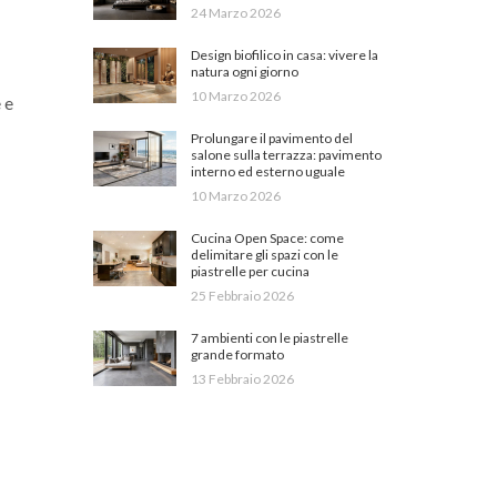
24 Marzo 2026
Design biofilico in casa: vivere la
natura ogni giorno
10 Marzo 2026
 e
Prolungare il pavimento del
salone sulla terrazza: pavimento
interno ed esterno uguale
10 Marzo 2026
Cucina Open Space: come
delimitare gli spazi con le
piastrelle per cucina
25 Febbraio 2026
7 ambienti con le piastrelle
grande formato
13 Febbraio 2026