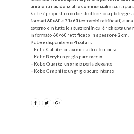
ambienti residenziali e commerciali
in cui si pon
Kobe è proposta con due strutture: una più leggera
formati
60×60
e
30×60
(entrambi rettificati) e una
esterno e in tutte le situazioni in cui è richiesta u
in formato
60×60 rettificato in spessore 2 cm
.
Kobe è disponibile in
4 colori
:
– Kobe
Calcite
: un avorio caldo e luminoso
– Kobe
Béryl
: un grigio puro medio
– Kobe
Quartz
: un grigio perla elegante
– Kobe
Graphite
: un grigio scuro intenso