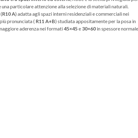
e una particolare attenzione alla selezione di materiali naturali.
 (
R10 A
) adatta agli spazi interni residenziali e commerciali nei
 più pronunciata (
R11 A+B
) studiata appositamente per la posa in
na maggiore aderenza nei formati
45×45
e
30×60
in spessore normale