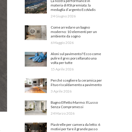
La nostra performance in
materia di RSI premiata: la
medaglia d’argento EcoVadis
24 Giugno 2026
Come arredare un bagno
moderno: 10 elementi per un
ambiente da sogno
6 Maggio 2026
Aloni sul pavimento? Ecco come
pulire il gres porcellanato una
volta per tutte
15 Aprile 2026
Perché scegliere la ceramica per
il tuo riscaldamento a pavimento
3 Aprile 2026
Bagno Effetto Marmo: Il Lusso
Senza Compromessi
24 Marzo 2026
Piastrelle per camera da letto: 6
motivi per fare il grande passo
r