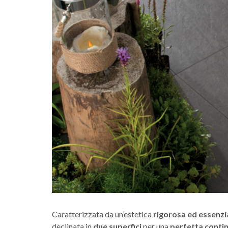
Caratterizzata da un’estetica
rigorosa ed essenzi
declinata in
due superfici
per una
perfetta continu