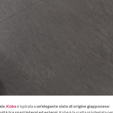
ale
,
Kobe
è ispirata a
un’elegante slate di origine giapponese
:
ità tra spazi interni ed esterni
, Kobe è la scelta privilegiata pe