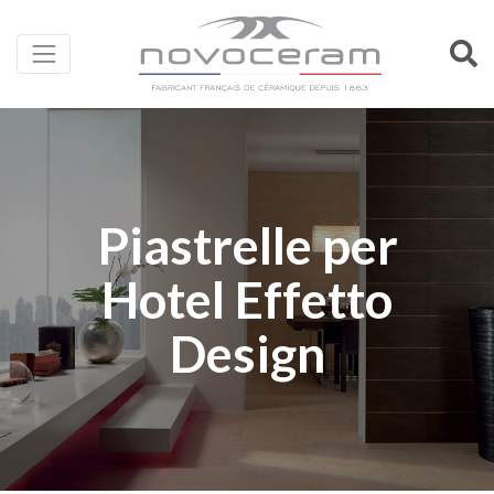
Piastrelle per
Hotel Effetto
Design