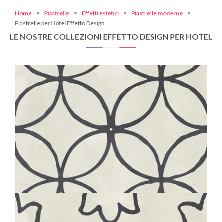
Home
Piastrelle
Effetti estetici
Piastrelle moderne
Piastrelle per Hotel Effetto Design
LE NOSTRE COLLEZIONI EFFETTO DESIGN PER HOTEL
BOHÈME
BUTTERFLY
20X20