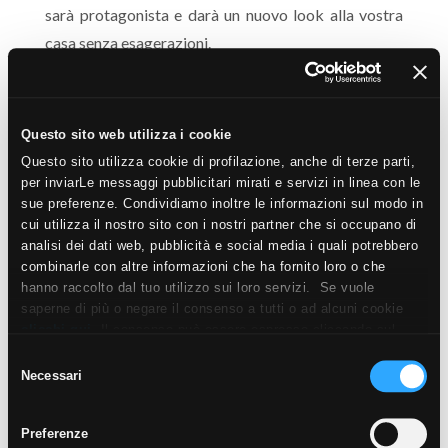
sarà protagonista e darà un nuovo look alla vostra
casa senza esagerazioni.
I VANTAGGI DELLE PIASTRELLE EFFETTO
Questo sito web utilizza i cookie
MAIOLICA
Questo sito utilizza cookie di profilazione, anche di terze parti,
per inviarLe messaggi pubblicitari mirati e servizi in linea con le
La
ceramica effetto maiolica
unisce l’aspetto estetico
sue preferenze. Condividiamo inoltre le informazioni sul modo in
delle ceramiche tradizionali e i vantaggi del gres
cui utilizza il nostro sito con i nostri partner che si occupano di
analisi dei dati web, pubblicità e social media i quali potrebbero
porcellanato e per questa ragione è la scelta ideale per
combinarle con altre informazioni che ha fornito loro o che
rivestire pavimenti e pareti.
hanno raccolto dal tuo utilizzo sui loro servizi. Se vuole
saperne di più o negare il consenso a tutti o ad alcuni cookie
Le
piastrelle maiolica
in ceramica resistono
clicchi qui
. Il consenso può essere espresso cliccando sul
tasto “Accetta i cookie”. Se non vuole i cookie di profilazione
perfettamente all’acqua e al vapore perché il gres
Selezione
può negare il consenso sul tasto “Rifiuta".
Necessari
del
porcellanato ha un tasso di assorbimento praticamente
consenso
nullo. Questa caratteristica non è di secondaria
Preferenze
importanza soprattutto se le piastrelle sono destinate a