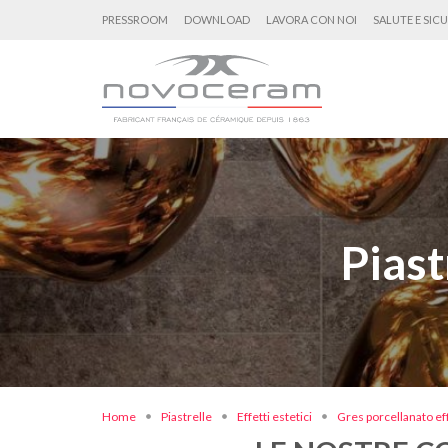
PRESSROOM
DOWNLOAD
LAVORA CON NOI
SALUTE E SIC
Piast
Home
Piastrelle
Effetti estetici
Gres porcellanato eff