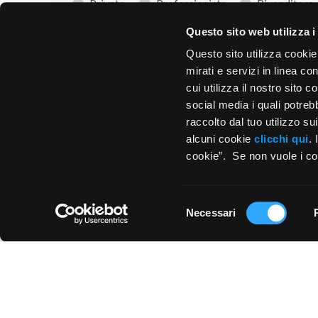
Privato
Professionista
Rivenditore
In che paese si trova?
*
Codice 
Questo sito web utilizza i
Questo sito utilizza cookie
mirati e servizi in linea c
cui utilizza il nostro sito 
0 di 15 
social media i quali potre
raccolto dal tuo utilizzo s
alcuni cookie
clicchi qui
.
cookie”. Se non vuole i coo
Selezione
Necessari
del
consenso