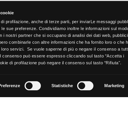
Privacy
Acconsento al trattamento d
*
alla mia richiesta e, se nec
Postale
*
 cookie
Novoceram più vicino alla mi
 di profilazione, anche di terze parti, per inviarLe messaggi pubbli
disponibilità dei prodotti o
on le sue preferenze. Condividiamo inoltre le informazioni sul mod
nell’
Informativa Privacy
*.
con i nostri partner che si occupano di analisi dei dati web, pubblici
numero massimo di caratteri
bbero combinarle con altre informazioni che ha fornito loro o che
Opt_in__c
Ho letto ed acconsento al t
ui loro servizi. Se vuole saperne di più o negare il consenso a tutt
Marketing personalizzato
 Il consenso può essere espresso cliccando sul tasto “Accetta i
sezione contatti) e dichiar
kie di profilazione può negare il consenso sul tasto “Rifiuta".
CAPTCHA
Preferenze
Statistiche
Marketing