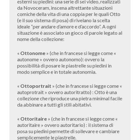
esterni su piedini: una serie di sei video, realizzati
da Novoceram, inscena altrettante situazioni
comiche della vita di una coppia per le quali Otto
(e il suo sistema di posa) di rivelano la scelta
ideale “per andare d’amore e d’accordo”. A ogni
situazione è associato un gioco di parole legato al
nome della collezione:
«
Ottonome
» (che in francese si legge come «
autonome » ovvero autonomo): ovvero la
possibilità di posare le piastrelle su piedini in
modo semplice e in totale autonomia.
«
Ottoportrait
» (che in francese si legge come «
autoprotrait » ovvero autoritratto) : Otto è una
collezione che riproduce una pietra minimal facile
da abbinare a tutti gli stili abitativi.
«
Ottoritaire
» (che in francese si legge come «
autoritaire » ovvero autoritario) : il sistema di
posa su piedini permette di sollevare e cambiare
semplicemente le piastrelle.