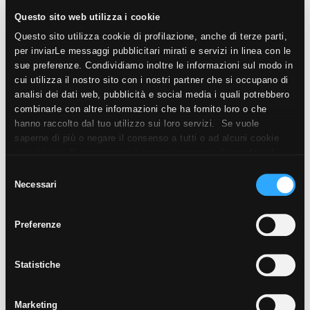
Ottop
Questo sito web utilizza i cookie
Questo sito utilizza cookie di profilazione, anche di terze parti,
per inviarLe messaggi pubblicitari mirati e servizi in linea con le
sue preferenze. Condividiamo inoltre le informazioni sul modo in
cui utilizza il nostro sito con i nostri partner che si occupano di
IMMAGINI DA SCARICARE
analisi dei dati web, pubblicità e social media i quali potrebbero
combinarle con altre informazioni che ha fornito loro o che
hanno raccolto dal tuo utilizzo sui loro servizi. Se vuole
saperne di più o negare il consenso a tutti o ad alcuni cookie
SCARICA TUTTE LE IMMAGINI
ZIP
clicchi qui
. Il consenso può essere espresso cliccando sul
tasto “Accetta i cookie”. Se non vuole i cookie di profilazione
Selezione
Info
Per il download di singole immagini in Alta
può negare il consenso sul tasto “Rifiuta".
Necessari
del
Definizione, cliccare prima sull'immagine per
consenso
visualizzarla e poi fare Clic Destro per scaricarla.
Preferenze
Statistiche
Marketing